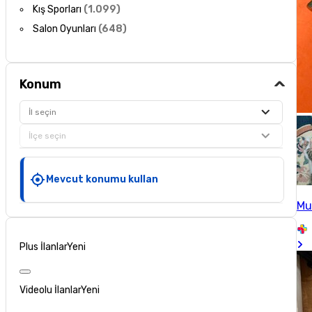
Kış Sporları
(
1.099
)
Salon Oyunları
(
648
)
Konum
İl seçin
İlçe seçin
Mevcut konumu kullan
Mu
Plus İlanlar
Yeni
Videolu İlanlar
Yeni