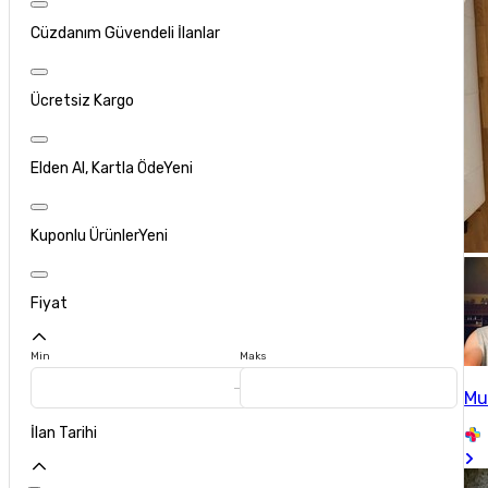
Cüzdanım Güvendeli İlanlar
Ücretsiz Kargo
Elden Al, Kartla Öde
Yeni
Kuponlu Ürünler
Yeni
Fiyat
Min
Maks
Mu
İlan Tarihi