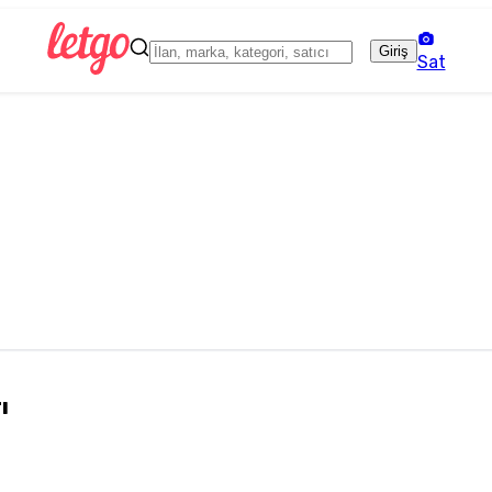
Giriş
Sat
ı