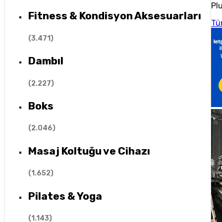
Plu
Fitness & Kondisyon Aksesuarları
Tü
(
3.471
)
Dambıl
(
2.227
)
Boks
(
2.046
)
Masaj Koltuğu ve Cihazı
(
1.652
)
Pilates & Yoga
(
1.143
)