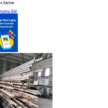
s İlanlar
münü Gör