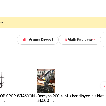
in!
Arama Kaydet
Akıllı Sıralama
TOP SPOR İSTASYONU
Domyos 900 eliptik kondisyon bisikleti
 TL
31.500 TL