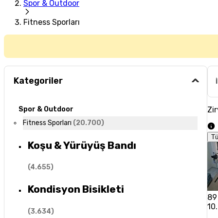
Spor & Outdoor
Fitness Sporları
Kategoriler
Zir
Spor & Outdoor
Fitness Sporları
(
20.700
)
T
Koşu & Yürüyüş Bandı
(
4.655
)
Kondisyon Bisikleti
89
10
(
3.634
)