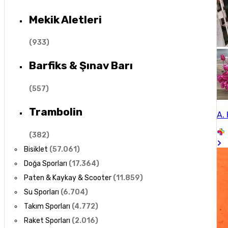
Mekik Aletleri
(
933
)
Barfiks & Şınav Barı
(
557
)
Trambolin
A. 
(
382
)
Bisiklet
(
57.061
)
Doğa Sporları
(
17.364
)
Paten & Kaykay & Scooter
(
11.859
)
Su Sporları
(
6.704
)
Takım Sporları
(
4.772
)
Raket Sporları
(
2.016
)