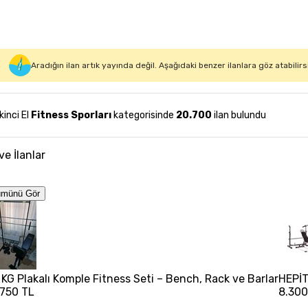
Aradığın ilan artık yayında değil. Aşağıdaki benzer ilanlara göz atabilirs
İkinci El
Fitness Sporları
kategorisinde
20.700
ilan bulundu
ve İlanlar
ümünü Gör
 KG Plakalı Komple Fitness Seti – Bench, Rack ve Barlar
HEPİ
.750 TL
8.300