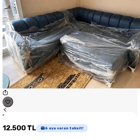
1
/
1
12.500 TL
6
aya varan taksit!