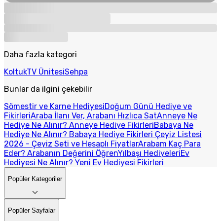
Daha fazla kategori
Koltuk
TV Ünitesi
Sehpa
Bunlar da ilgini çekebilir
Sömestir ve Karne Hediyesi
Doğum Günü Hediye ve
Fikirleri
Araba İlanı Ver, Arabanı Hızlıca Sat
Anneye Ne
Hediye Ne Alınır? Anneye Hediye Fikirleri
Babaya Ne
Hediye Ne Alınır? Babaya Hediye Fikirleri
Çeyiz Listesi
2026 - Çeyiz Seti ve Hesaplı Fiyatlar
Arabam Kaç Para
Eder? Arabanın Değerini Öğren
Yılbaşı Hediyeleri
Ev
Hediyesi Ne Alınır? Yeni Ev Hediyesi Fikirleri
Popüler Kategoriler
Popüler Sayfalar