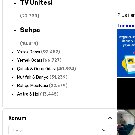
TV Ünitesi
Plus İla
(
22.790
)
Tümünü
Sehpa
(
18.814
)
Yatak Odası
(
92.452
)
Yemek Odası
(
66.727
)
Çocuk & Genç Odası
(
40.394
)
Mutfak & Banyo
(
31.239
)
Bahçe Mobilyası
(
22.579
)
Antre & Hol
(
13.445
)
Konum
İl seçin