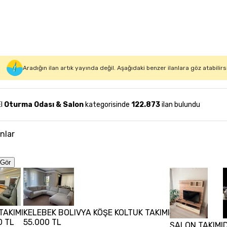
Aradığın ilan artık yayında değil. Aşağıdaki benzer ilanlara göz atabilirs
El
Oturma Odası & Salon
kategorisinde
122.873
ilan bulundu
anlar
Gör
TAKIMI
KELEBEK BOLIVYA KÖŞE KOLTUK TAKIMI
0 TL
55.000 TL
SALON TAKIMI
D