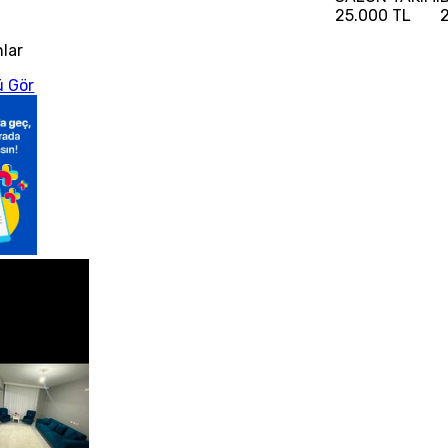
25.000 TL
nlar
 Gör