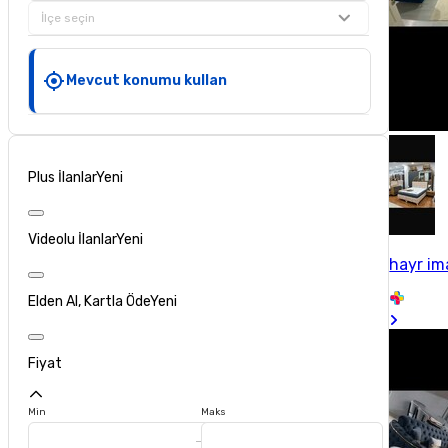
İlçe seçin
Mevcut konumu kullan
Plus İlanlar
Yeni
Videolu İlanlar
Yeni
hayr im
Elden Al, Kartla Öde
Yeni
Fiyat
Min
Maks