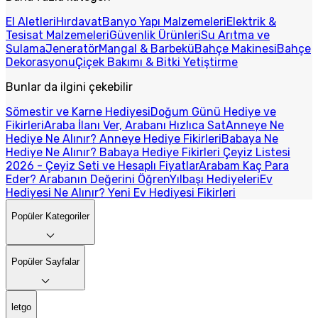
El Aletleri
Hırdavat
Banyo Yapı Malzemeleri
Elektrik &
Tesisat Malzemeleri
Güvenlik Ürünleri
Su Arıtma ve
Sulama
Jeneratör
Mangal & Barbekü
Bahçe Makinesi
Bahçe
Dekorasyonu
Çiçek Bakımı & Bitki Yetiştirme
Bunlar da ilgini çekebilir
Sömestir ve Karne Hediyesi
Doğum Günü Hediye ve
Fikirleri
Araba İlanı Ver, Arabanı Hızlıca Sat
Anneye Ne
Hediye Ne Alınır? Anneye Hediye Fikirleri
Babaya Ne
Hediye Ne Alınır? Babaya Hediye Fikirleri
Çeyiz Listesi
2026 - Çeyiz Seti ve Hesaplı Fiyatlar
Arabam Kaç Para
Eder? Arabanın Değerini Öğren
Yılbaşı Hediyeleri
Ev
Hediyesi Ne Alınır? Yeni Ev Hediyesi Fikirleri
Popüler Kategoriler
Popüler Sayfalar
letgo