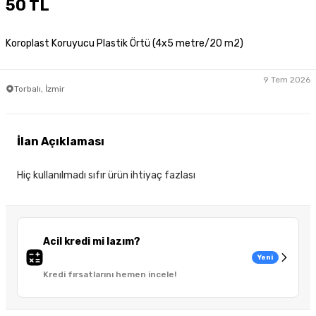
50 TL
Koroplast Koruyucu Plastik Örtü (4x5 metre/20 m2)
9 Tem 2026
Torbalı, İzmir
İlan Açıklaması
Hiç kullanılmadı sıfır ürün ihtiyaç fazlası
Acil kredi mi lazım?
Yeni
Kredi fırsatlarını hemen incele!