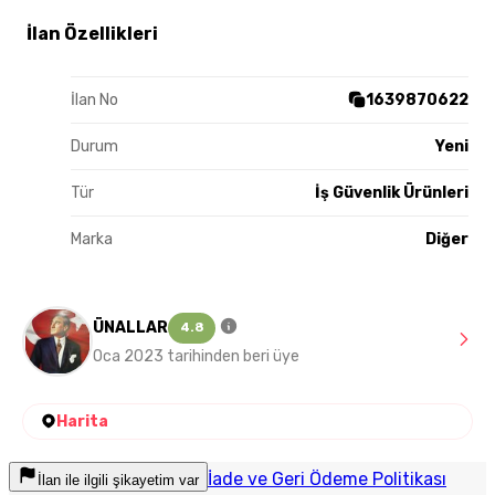
İlan Özellikleri
İlan No
1639870622
Durum
Yeni
Tür
İş Güvenlik Ürünleri
Marka
Diğer
ÜNALLAR
4.8
Oca 2023 tarihinden beri üye
Harita
İade ve Geri Ödeme Politikası
İlan ile ilgili şikayetim var