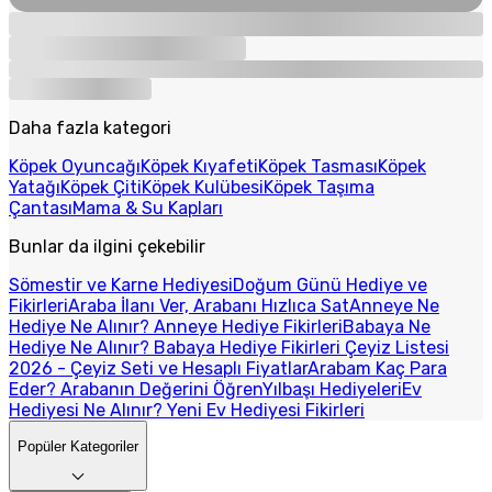
Daha fazla kategori
Köpek Oyuncağı
Köpek Kıyafeti
Köpek Tasması
Köpek
Yatağı
Köpek Çiti
Köpek Kulübesi
Köpek Taşıma
Çantası
Mama & Su Kapları
Bunlar da ilgini çekebilir
Sömestir ve Karne Hediyesi
Doğum Günü Hediye ve
Fikirleri
Araba İlanı Ver, Arabanı Hızlıca Sat
Anneye Ne
Hediye Ne Alınır? Anneye Hediye Fikirleri
Babaya Ne
Hediye Ne Alınır? Babaya Hediye Fikirleri
Çeyiz Listesi
2026 - Çeyiz Seti ve Hesaplı Fiyatlar
Arabam Kaç Para
Eder? Arabanın Değerini Öğren
Yılbaşı Hediyeleri
Ev
Hediyesi Ne Alınır? Yeni Ev Hediyesi Fikirleri
Popüler Kategoriler