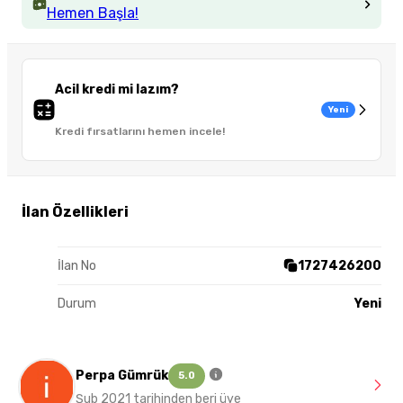
Hemen Başla!
Acil kredi mi lazım?
Yeni
Kredi fırsatlarını hemen incele!
İlan Özellikleri
İlan No
1727426200
Durum
Yeni
Perpa Gümrük
5.0
Şub 2021 tarihinden beri üye