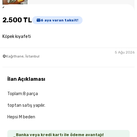
1
/
4
2.500 TL
6
aya varan taksit!
Köpek kıyafeti
5 Ağu 2026
Kağıthane, İstanbul
İlan Açıklaması
Toplam:8 parça
toptan satış yapılır.
Hepsi M beden
Banka veya kredi kartı ile ödeme avantajı!