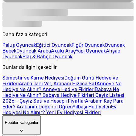
Daha fazla kategori
Peluş Oyuncak
Eğitici Oyuncak
Figür Oyuncak
Oyuncak
Bebek
Oyuncak Araba
Akülü Araç
Yapı Oyuncak
Ahşap
Oyuncak
Plaj & Bahçe Oyuncak
Bunlar da ilgini çekebilir
Sömestir ve Karne Hediyesi
Doğum Günü Hediye ve
Fikirleri
Araba İlanı Ver, Arabanı Hızlıca Sat
Anneye Ne
Hediye Ne Alınır? Anneye Hediye Fikirleri
Babaya Ne
Hediye Ne Alınır? Babaya Hediye Fikirleri
Çeyiz Listesi
2026 - Çeyiz Seti ve Hesaplı Fiyatlar
Arabam Kaç Para
Eder? Arabanın Değerini Öğren
Yılbaşı Hediyeleri
Ev
Hediyesi Ne Alınır? Yeni Ev Hediyesi Fikirleri
Popüler Kategoriler