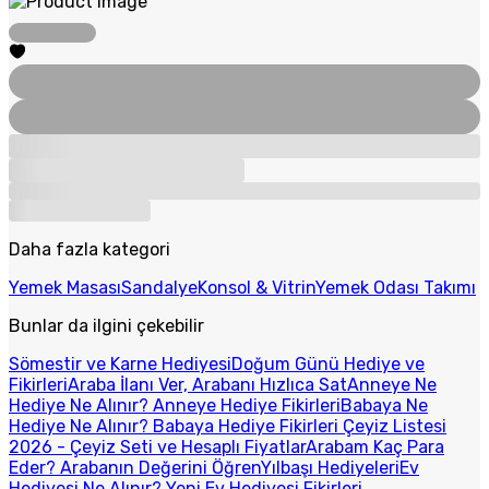
Daha fazla kategori
Yemek Masası
Sandalye
Konsol & Vitrin
Yemek Odası Takımı
Bunlar da ilgini çekebilir
Sömestir ve Karne Hediyesi
Doğum Günü Hediye ve
Fikirleri
Araba İlanı Ver, Arabanı Hızlıca Sat
Anneye Ne
Hediye Ne Alınır? Anneye Hediye Fikirleri
Babaya Ne
Hediye Ne Alınır? Babaya Hediye Fikirleri
Çeyiz Listesi
2026 - Çeyiz Seti ve Hesaplı Fiyatlar
Arabam Kaç Para
Eder? Arabanın Değerini Öğren
Yılbaşı Hediyeleri
Ev
Hediyesi Ne Alınır? Yeni Ev Hediyesi Fikirleri