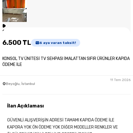
1
/
2
6.500 TL
6
aya varan taksit!
KONSOL TV ÜNİTESİ TV SEHPASI İMALATTAN SIFIR ÜRÜNLER KAPIDA
ÖDEME İLE
11 Tem 2026
Beyoğlu, İstanbul
İlan Açıklaması
GÜVENLİ ALIŞVERİŞİN ADRESİ TAMAMI KAPIDA ÖDEME İLE
KAPORA YOK ÖN ÖDEME YOK DİĞER MODELLER RENKLER VE