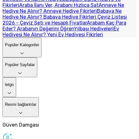
Fikirleri
Araba İlanı Ver, Arabanı Hızlıca Sat
Anneye Ne
Hediye Ne Alınır? Anneye Hediye Fikirleri
Babaya Ne
Hediye Ne Alınır? Babaya Hediye Fikirleri
Çeyiz Listesi
2026 - Çeyiz Seti ve Hesaplı Fiyatlar
Arabam Kaç Para
Eder? Arabanın Değerini Öğren
Yılbaşı Hediyeleri
Ev
Hediyesi Ne Alınır? Yeni Ev Hediyesi Fikirleri
Popüler Kategoriler
Popüler Sayfalar
letgo
Resmi bağlantılar
Güven Damgası