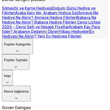
Sömestir ve Karne Hediyesi
Doğum Günü Hediye ve
Fikirleri
Araba İlanı Ver, Arabanı Hızlıca Sat
Anneye Ne
Hediye Ne Alınır? Anneye Hediye Fikirleri
Babaya Ne
Hediye Ne Alınır? Babaya Hediye Fikirleri
Çeyiz Listesi
2026 - Çeyiz Seti ve Hesaplı Fiyatlar
Arabam Kaç Para
Eder? Arabanın Değerini Öğren
Yılbaşı Hediyeleri
Ev
Hediyesi Ne Alınır? Yeni Ev Hediyesi Fikirleri
Popüler Kategoriler
Popüler Sayfalar
letgo
Resmi bağlantılar
Güven Damgası