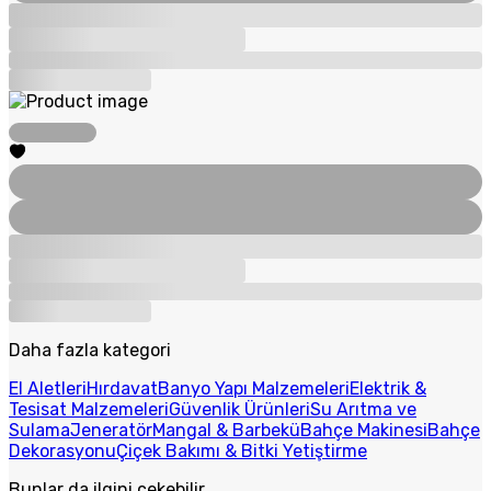
Daha fazla kategori
El Aletleri
Hırdavat
Banyo Yapı Malzemeleri
Elektrik &
Tesisat Malzemeleri
Güvenlik Ürünleri
Su Arıtma ve
Sulama
Jeneratör
Mangal & Barbekü
Bahçe Makinesi
Bahçe
Dekorasyonu
Çiçek Bakımı & Bitki Yetiştirme
Bunlar da ilgini çekebilir