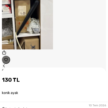
1
/
1
130 TL
konik ayak
10 Tem 2026