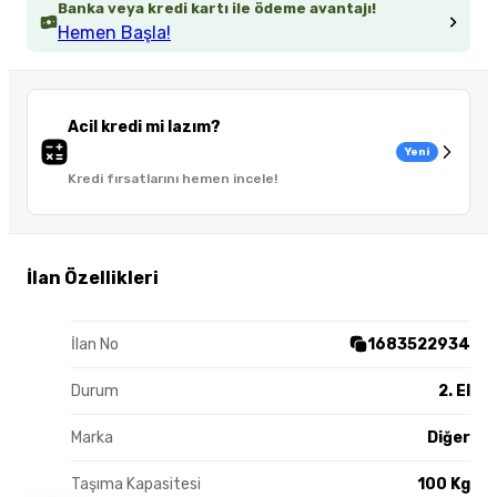
Banka veya kredi kartı ile ödeme avantajı!
Hemen Başla!
Acil kredi mi lazım?
Yeni
Kredi fırsatlarını hemen incele!
İlan Özellikleri
İlan No
1683522934
Durum
2. El
Marka
Diğer
Taşıma Kapasitesi
100 Kg