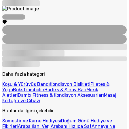
Daha fazla kategori
Koşu & Yürüyüş Bandı
Kondisyon Bisikleti
Pilates &
Yoga
Boks
Trambolin
Barfiks & Şınav Barı
Mekik
Aletleri
Dambıl
Fitness & Kondisyon Aksesuarları
Masaj
Koltuğu ve Cihazı
Bunlar da ilgini çekebilir
Sömestir ve Karne Hediyesi
Doğum Günü Hediye ve
Fikirleri
Araba İlanı Ver, Arabanı Hızlıca Sat
Anneye Ne