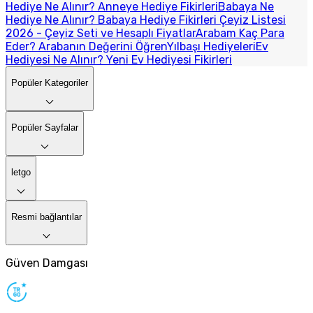
Hediye Ne Alınır? Anneye Hediye Fikirleri
Babaya Ne
Hediye Ne Alınır? Babaya Hediye Fikirleri
Çeyiz Listesi
2026 - Çeyiz Seti ve Hesaplı Fiyatlar
Arabam Kaç Para
Eder? Arabanın Değerini Öğren
Yılbaşı Hediyeleri
Ev
Hediyesi Ne Alınır? Yeni Ev Hediyesi Fikirleri
Popüler Kategoriler
Popüler Sayfalar
letgo
Resmi bağlantılar
Güven Damgası