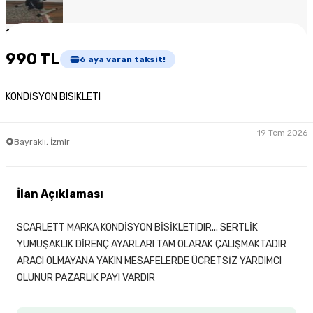
1
/
5
990 TL
6
aya varan taksit!
KONDİSYON BISIKLETI
19 Tem 2026
Bayraklı, İzmir
İlan Açıklaması
SCARLETT MARKA KONDİSYON BİSİKLETIDIR... SERTLİK
YUMUŞAKLIK DİRENÇ AYARLARI TAM OLARAK ÇALIŞMAKTADIR
ARACI OLMAYANA YAKIN MESAFELERDE ÜCRETSİZ YARDIMCI
OLUNUR PAZARLIK PAYI VARDIR