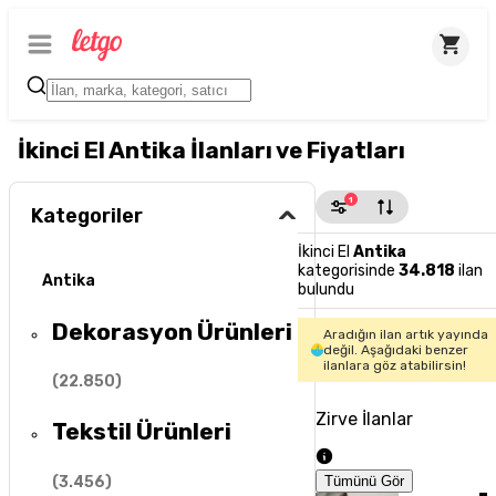
İkinci El Antika İlanları ve Fiyatları
1
Kategoriler
İkinci El
Antika
kategorisinde
34.818
ilan
Antika
bulundu
Dekorasyon Ürünleri
Aradığın ilan artık yayında
değil. Aşağıdaki benzer
ilanlara göz atabilirsin!
(
22.850
)
Zirve İlanlar
Tekstil Ürünleri
(
3.456
)
Tümünü Gör