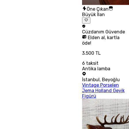
Öne Çıkan
Büyük İlan
Cüzdanım
Güvende
Elden al, kartla
öde!
3.500 TL
6
taksit
Antika lamba
İstanbul
,
Beyoğlu
Vintage Porselen
Jema Holland Geyik
Figürü