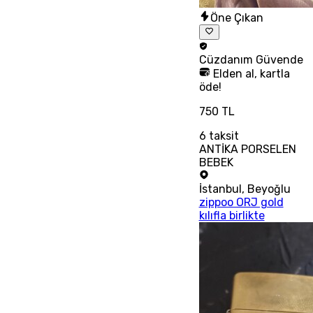
Öne Çıkan
Cüzdanım
Güvende
Elden al, kartla
öde!
750 TL
6
taksit
ANTİKA PORSELEN
BEBEK
İstanbul
,
Beyoğlu
zippoo ORJ gold
kılıfla birlikte