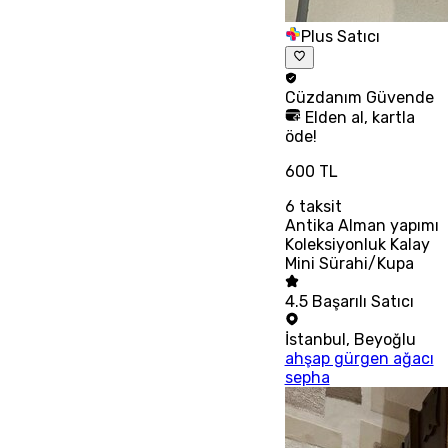
Plus Satıcı
Cüzdanım
Güvende
Elden al, kartla
öde!
600 TL
6
taksit
Antika Alman yapımı
Koleksiyonluk Kalay
Mini Sürahi/Kupa
4.5
Başarılı Satıcı
İstanbul
,
Beyoğlu
ahşap gürgen ağacı
sepha