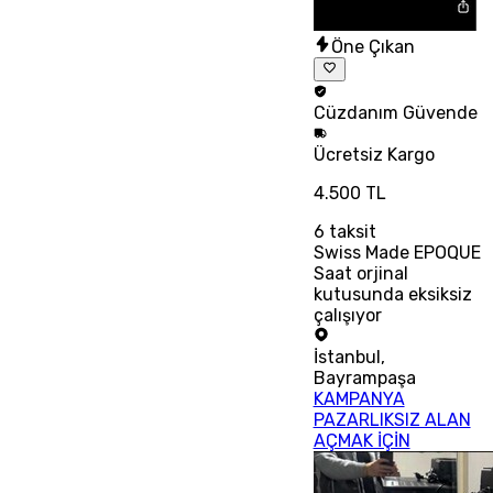
Öne Çıkan
Cüzdanım
Güvende
Ücretsiz
Kargo
4.500 TL
6
taksit
Swiss Made EPOQUE
Saat orjinal
kutusunda eksiksiz
çalışıyor
İstanbul
,
Bayrampaşa
KAMPANYA
PAZARLIKSIZ ALAN
AÇMAK İÇİN