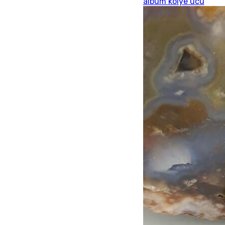
albüm kolye ucu