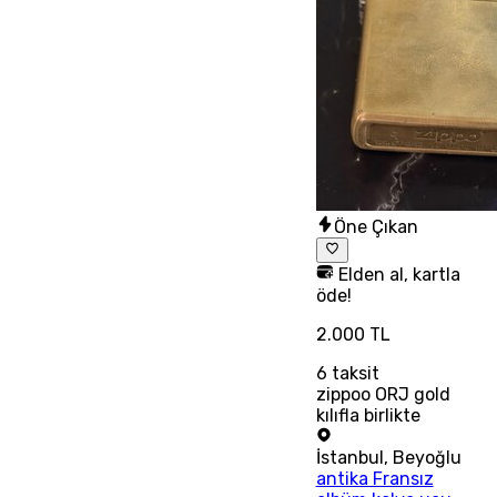
Öne Çıkan
Elden al, kartla
öde!
2.000 TL
6
taksit
zippoo ORJ gold
kılıfla birlikte
İstanbul
,
Beyoğlu
antika Fransız