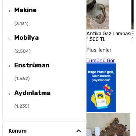
Makine
(
3.131
)
Antika Gaz Lambası
El
Mobilya
1.500 TL
1
Plus İlanlar
(
2.584
)
Tümünü Gör
Enstrüman
(
1.562
)
Aydınlatma
(
1.235
)
Konum