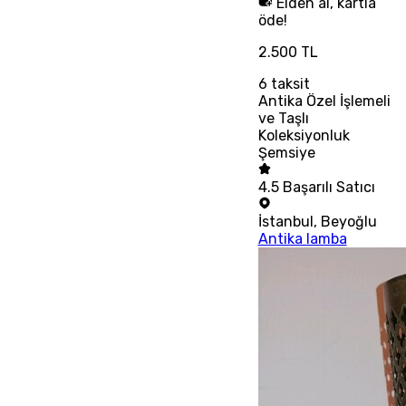
Elden al, kartla
öde!
2.500 TL
6
taksit
Antika Özel İşlemeli
ve Taşlı
Koleksiyonluk
Şemsiye
4.5
Başarılı Satıcı
İstanbul
,
Beyoğlu
Antika lamba