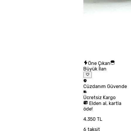
Öne Çıkan
Büyük İlan
Cüzdanım
Güvende
Ücretsiz
Kargo
Elden al, kartla
öde!
4.350 TL
6
taksit