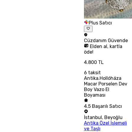
Plus Satıcı
Cüzdanım
Güvende
Elden al, kartla
öde!
4.800 TL
6
taksit
Antika.Hollóháza
Macar Porselen Dev
Boy Vazo El
Boyaması
4.5
Başarılı Satıcı
İstanbul
,
Beyoğlu
Antika Özel İşlemeli
ve Taşlı