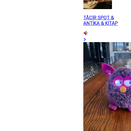
TÂCİR SPOT &
ANTİKA & KİTAP