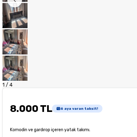
1
/
4
8.000 TL
6
aya varan taksit!
Komodin ve gardırop içeren yatak takımı.