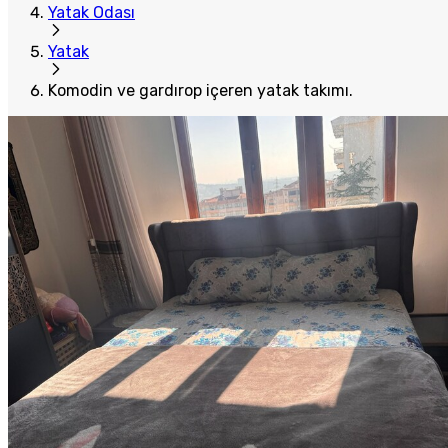
Yatak Odası
Yatak
Komodin ve gardırop içeren yatak takımı.