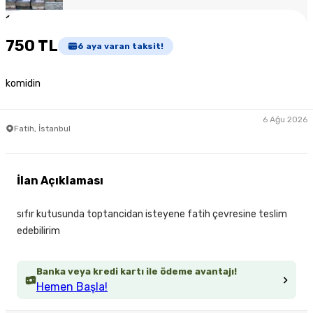
1
/
4
750 TL
6
aya varan taksit!
komidin
6 Ağu 2026
Fatih, İstanbul
İlan Açıklaması
sıfır kutusunda toptancidan isteyene fatih çevresine teslim
edebilirim
Banka veya kredi kartı ile ödeme avantajı!
Hemen Başla!