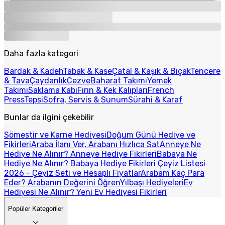
Daha fazla kategori
Bardak & Kadeh
Tabak & Kase
Çatal & Kaşık & Bıçak
Tencere
& Tava
Çaydanlık
Cezve
Baharat Takımı
Yemek
Takımı
Saklama Kabı
Fırın & Kek Kalıpları
French
Press
Tepsi
Sofra, Servis & Sunum
Sürahi & Karaf
Bunlar da ilgini çekebilir
Sömestir ve Karne Hediyesi
Doğum Günü Hediye ve
Fikirleri
Araba İlanı Ver, Arabanı Hızlıca Sat
Anneye Ne
Hediye Ne Alınır? Anneye Hediye Fikirleri
Babaya Ne
Hediye Ne Alınır? Babaya Hediye Fikirleri
Çeyiz Listesi
2026 - Çeyiz Seti ve Hesaplı Fiyatlar
Arabam Kaç Para
Eder? Arabanın Değerini Öğren
Yılbaşı Hediyeleri
Ev
Hediyesi Ne Alınır? Yeni Ev Hediyesi Fikirleri
Popüler Kategoriler