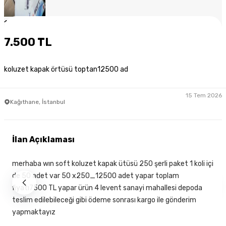
1
/
7
7.500 TL
koluzet kapak örtüsü toptan12500 ad
15 Tem 2026
Kağıthane, İstanbul
İlan Açıklaması
merhaba wın soft koluzet kapak ütüsü 250 şerli paket 1 koli içi
de 50 adet var 50 x250_12500 adet yapar toplam
fiyatı7500 TL yapar ürün 4 levent sanayi mahallesi depoda
teslim edilebileceği gibi ödeme sonrası kargo ile gönderim
yapmaktayız