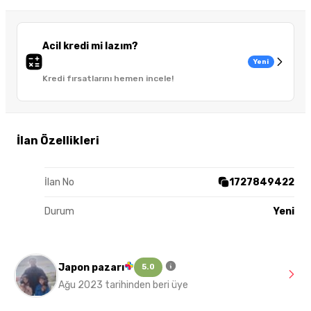
Acil kredi mi lazım?
Yeni
Kredi fırsatlarını hemen incele!
İlan Özellikleri
İlan No
1727849422
Durum
Yeni
Japon pazarı
5.0
Ağu 2023 tarihinden beri üye