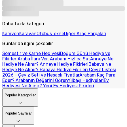
Daha fazla kategori
Kamyon
Karavan
Otobüs
Tekne
Diğer Araç Parçaları
Bunlar da ilgini çekebilir
Sömestir ve Karne Hediyesi
Doğum Günü Hediye ve
Fikirleri
Araba İlanı Ver, Arabanı Hızlıca Sat
Anneye Ne
Hediye Ne Alınır? Anneye Hediye Fikirleri
Babaya Ne
Hediye Ne Alınır? Babaya Hediye Fikirleri
Çeyiz Listesi
2026 - Çeyiz Seti ve Hesaplı Fiyatlar
Arabam Kaç Para
Eder? Arabanın Değerini Öğren
Yılbaşı Hediyeleri
Ev
Hediyesi Ne Alınır? Yeni Ev Hediyesi Fikirleri
Popüler Kategoriler
Popüler Sayfalar