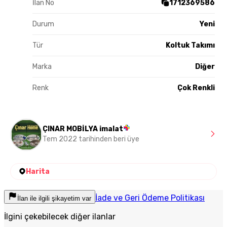
İlan No
1712369586
Durum
Yeni
Tür
Koltuk Takımı
Marka
Diğer
Renk
Çok Renkli
ÇINAR MOBİLYA imalat
Tem 2022 tarihinden beri üye
Harita
İade ve Geri Ödeme Politikası
İlan ile ilgili şikayetim var
İlgini çekebilecek diğer ilanlar