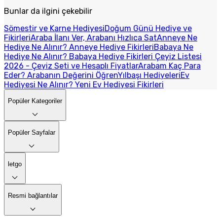
Bunlar da ilgini çekebilir
Sömestir ve Karne Hediyesi
Doğum Günü Hediye ve
Fikirleri
Araba İlanı Ver, Arabanı Hızlıca Sat
Anneye Ne
Hediye Ne Alınır? Anneye Hediye Fikirleri
Babaya Ne
Hediye Ne Alınır? Babaya Hediye Fikirleri
Çeyiz Listesi
2026 - Çeyiz Seti ve Hesaplı Fiyatlar
Arabam Kaç Para
Eder? Arabanın Değerini Öğren
Yılbaşı Hediyeleri
Ev
Hediyesi Ne Alınır? Yeni Ev Hediyesi Fikirleri
Popüler Kategoriler
Popüler Sayfalar
letgo
Resmi bağlantılar