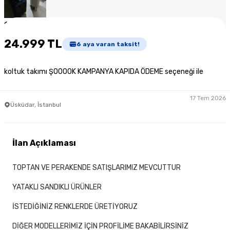
1
/
2
24.999 TL
6
aya varan taksit!
koltuk takımı ŞOOOOK KAMPANYA KAPIDA ÖDEME seçeneği ile
17 Tem 2026
Üsküdar, İstanbul
İlan Açıklaması
TOPTAN VE PERAKENDE SATIŞLARIMIZ MEVCUTTUR
YATAKLI SANDIKLI ÜRÜNLER
İSTEDİĞİNİZ RENKLERDE ÜRETİYORUZ
DİĞER MODELLERİMİZ İÇİN PROFİLİME BAKABİLİRSİNİZ