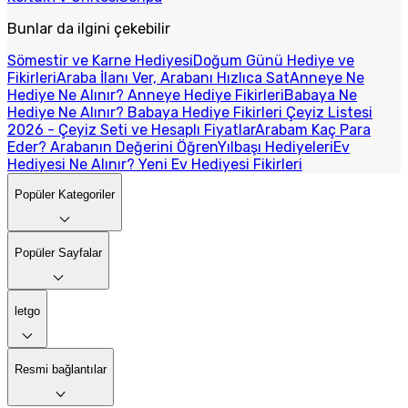
Bunlar da ilgini çekebilir
Sömestir ve Karne Hediyesi
Doğum Günü Hediye ve
Fikirleri
Araba İlanı Ver, Arabanı Hızlıca Sat
Anneye Ne
Hediye Ne Alınır? Anneye Hediye Fikirleri
Babaya Ne
Hediye Ne Alınır? Babaya Hediye Fikirleri
Çeyiz Listesi
2026 - Çeyiz Seti ve Hesaplı Fiyatlar
Arabam Kaç Para
Eder? Arabanın Değerini Öğren
Yılbaşı Hediyeleri
Ev
Hediyesi Ne Alınır? Yeni Ev Hediyesi Fikirleri
Popüler Kategoriler
Popüler Sayfalar
letgo
Resmi bağlantılar