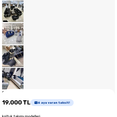
1
/
15
19.000 TL
6
aya varan taksit!
koltuk takımı modelleri