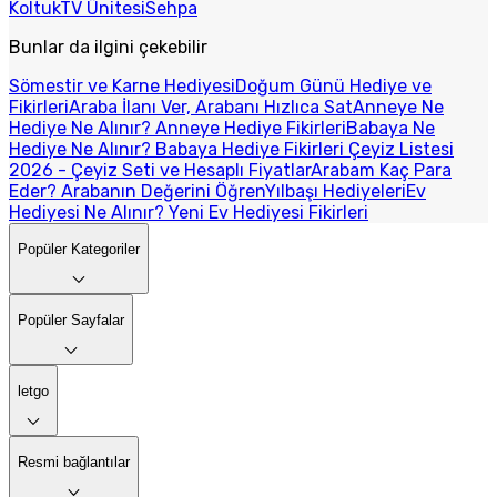
Koltuk
TV Ünitesi
Sehpa
Bunlar da ilgini çekebilir
Sömestir ve Karne Hediyesi
Doğum Günü Hediye ve
Fikirleri
Araba İlanı Ver, Arabanı Hızlıca Sat
Anneye Ne
Hediye Ne Alınır? Anneye Hediye Fikirleri
Babaya Ne
Hediye Ne Alınır? Babaya Hediye Fikirleri
Çeyiz Listesi
2026 - Çeyiz Seti ve Hesaplı Fiyatlar
Arabam Kaç Para
Eder? Arabanın Değerini Öğren
Yılbaşı Hediyeleri
Ev
Hediyesi Ne Alınır? Yeni Ev Hediyesi Fikirleri
Popüler Kategoriler
Popüler Sayfalar
letgo
Resmi bağlantılar