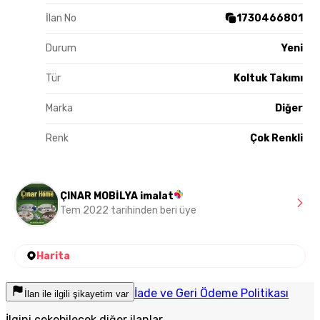
İlan No
1730466801
Durum
Yeni
Tür
Koltuk Takımı
Marka
Diğer
Renk
Çok Renkli
ÇINAR MOBİLYA imalat
Tem 2022 tarihinden beri üye
Harita
İade ve Geri Ödeme Politikası
İlan ile ilgili şikayetim var
İlgini çekebilecek diğer ilanlar