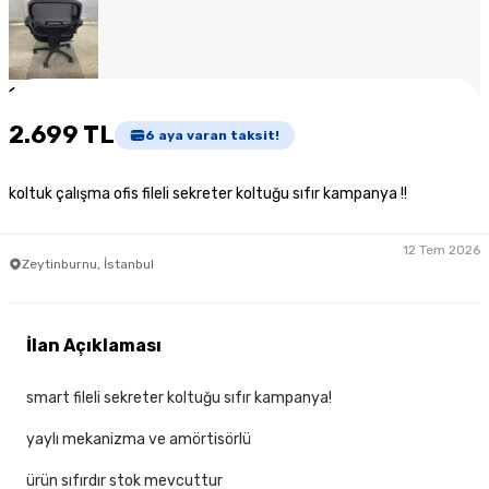
1
/
4
2.699 TL
6
aya varan taksit!
koltuk çalışma ofis fileli sekreter koltuğu sıfır kampanya !!
12 Tem 2026
Zeytinburnu, İstanbul
İlan Açıklaması
smart fileli sekreter koltuğu sıfır kampanya!
yaylı mekanizma ve amörtisörlü
ürün sıfırdır stok mevcuttur