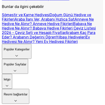
Bunlar da ilgini çekebilir
Sömestir ve Karne Hediyesi
Doğum Günü Hediye ve
Fikirleri
Araba İlanı Ver, Arabanı Hızlıca Sat
Anneye Ne
Hediye Ne Alınır? Anneye Hediye Fikirleri
Babaya Ne
Hediye Ne Alınır? Babaya Hediye Fikirleri
Çeyiz Listesi
2026 - Çeyiz Seti ve Hesaplı Fiyatlar
Arabam Kaç Para
Eder? Arabanın Değerini Öğren
Yılbaşı Hediyeleri
Ev
Hediyesi Ne Alınır? Yeni Ev Hediyesi Fikirleri
Popüler Kategoriler
Popüler Sayfalar
letgo
Resmi bağlantılar