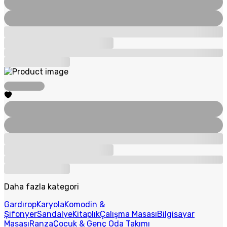
Daha fazla kategori
Gardırop
Karyola
Komodin &
Şifonyer
Sandalye
Kitaplık
Çalışma Masası
Bilgisayar
Masası
Ranza
Çocuk & Genç Oda Takımı