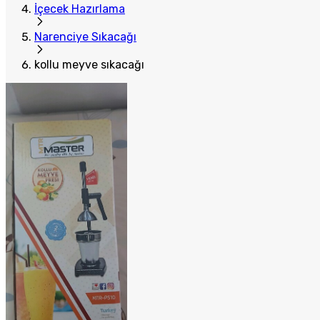
İçecek Hazırlama
Narenciye Sıkacağı
kollu meyve sıkacağı