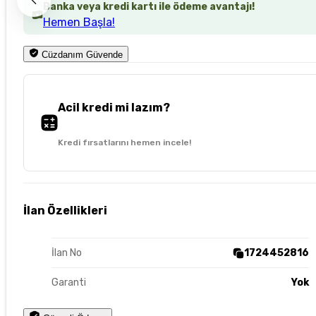
Banka veya kredi kartı ile ödeme avantajı!
Hemen Başla!
Cüzdanım Güvende
Acil kredi mi lazım?
Kredi fırsatlarını hemen incele!
İlan Özellikleri
İlan No
1724452816
Garanti
Yok