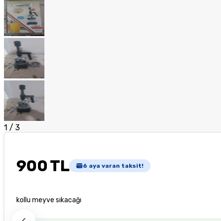
1
/
3
900 TL
6
aya varan taksit!
kollu meyve sıkacağı