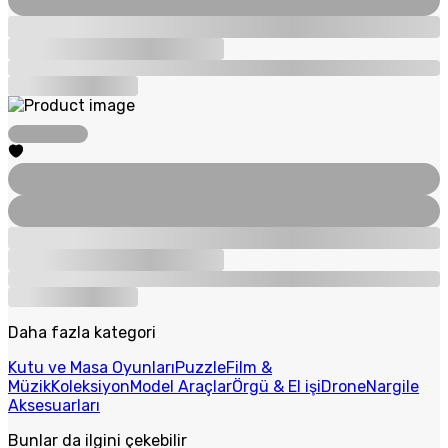
Daha fazla kategori
Kutu ve Masa Oyunları
Puzzle
Film &
Müzik
Koleksiyon
Model Araçlar
Örgü & El işi
Drone
Nargile
Aksesuarları
Bunlar da ilgini çekebilir