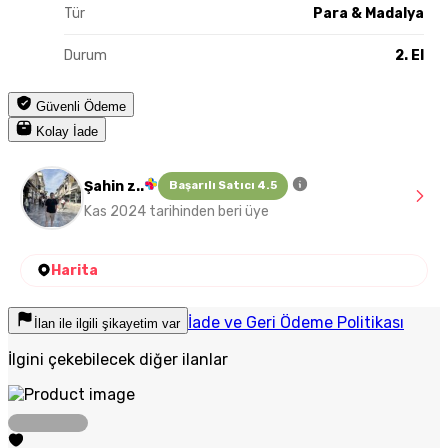
Tür
Para & Madalya
Durum
2. El
Güvenli Ödeme
Kolay İade
Şahin z..
Başarılı Satıcı 4.5
Kas 2024 tarihinden beri üye
Harita
İade ve Geri Ödeme Politikası
İlan ile ilgili şikayetim var
İlgini çekebilecek diğer ilanlar