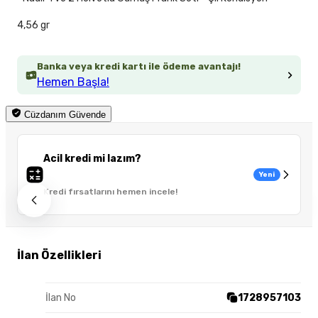
4,56 gr
Banka veya kredi kartı ile ödeme avantajı!
Hemen Başla!
Cüzdanım Güvende
Acil kredi mi lazım?
Yeni
Kredi fırsatlarını hemen incele!
İlan Özellikleri
İlan No
1728957103