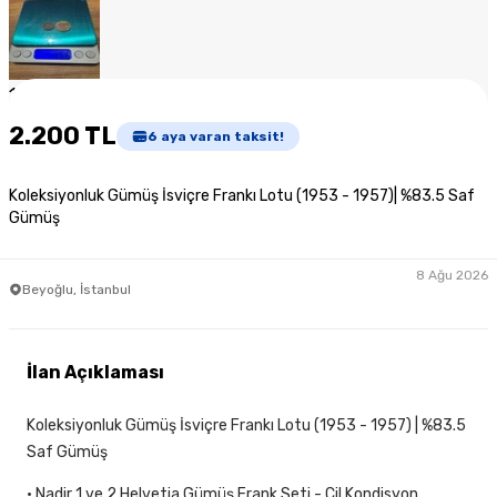
1
/
6
2.200 TL
6
aya varan taksit!
Koleksiyonluk Gümüş İsviçre Frankı Lotu (1953 - 1957)| %83.5 Saf
Gümüş
8 Ağu 2026
Beyoğlu, İstanbul
İlan Açıklaması
Koleksiyonluk Gümüş İsviçre Frankı Lotu (1953 - 1957) | %83.5
Saf Gümüş
• Nadir 1 ve 2 Helvetia Gümüş Frank Seti - Çil Kondisyon