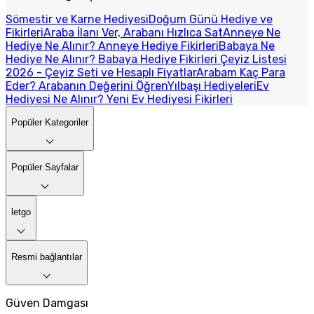
Sömestir ve Karne Hediyesi
Doğum Günü Hediye ve
Fikirleri
Araba İlanı Ver, Arabanı Hızlıca Sat
Anneye Ne
Hediye Ne Alınır? Anneye Hediye Fikirleri
Babaya Ne
Hediye Ne Alınır? Babaya Hediye Fikirleri
Çeyiz Listesi
2026 - Çeyiz Seti ve Hesaplı Fiyatlar
Arabam Kaç Para
Eder? Arabanın Değerini Öğren
Yılbaşı Hediyeleri
Ev
Hediyesi Ne Alınır? Yeni Ev Hediyesi Fikirleri
Popüler Kategoriler
Popüler Sayfalar
letgo
Resmi bağlantılar
Güven Damgası