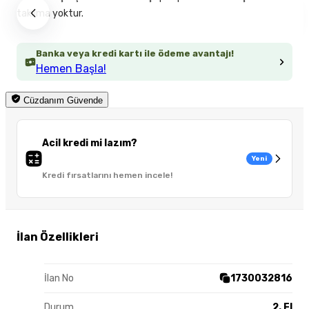
takılma yoktur.
Banka veya kredi kartı ile ödeme avantajı!
Hemen Başla!
Cüzdanım Güvende
Acil kredi mi lazım?
Yeni
Kredi fırsatlarını hemen incele!
İlan Özellikleri
İlan No
1730032816
Durum
2. El