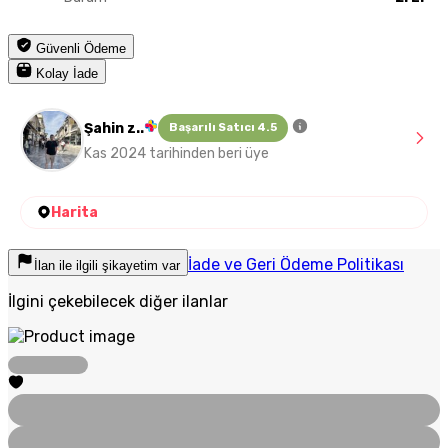
Güvenli Ödeme
Kolay İade
Şahin z..
Başarılı Satıcı 4.5
Kas 2024 tarihinden beri üye
Harita
İade ve Geri Ödeme Politikası
İlan ile ilgili şikayetim var
İlgini çekebilecek diğer ilanlar