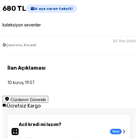
680 TL
6
aya varan taksit!
koleksiyon sevenler
22 Tem 2026
Çayırova, Kocaeli
İlan Açıklaması
10 kuruş 1937
Cüzdanım Güvende
Ücretsiz Kargo
Acil kredi mi lazım?
Yeni