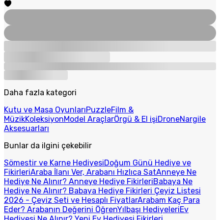
Daha fazla kategori
Kutu ve Masa Oyunları
Puzzle
Film &
Müzik
Koleksiyon
Model Araçlar
Örgü & El işi
Drone
Nargile
Aksesuarları
Bunlar da ilgini çekebilir
Sömestir ve Karne Hediyesi
Doğum Günü Hediye ve
Fikirleri
Araba İlanı Ver, Arabanı Hızlıca Sat
Anneye Ne
Hediye Ne Alınır? Anneye Hediye Fikirleri
Babaya Ne
Hediye Ne Alınır? Babaya Hediye Fikirleri
Çeyiz Listesi
2026 - Çeyiz Seti ve Hesaplı Fiyatlar
Arabam Kaç Para
Eder? Arabanın Değerini Öğren
Yılbaşı Hediyeleri
Ev
Hediyesi Ne Alınır? Yeni Ev Hediyesi Fikirleri