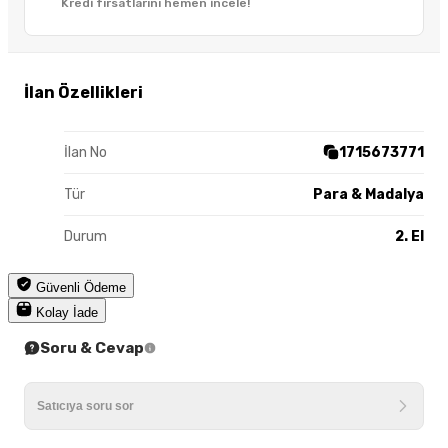
Kredi fırsatlarını hemen incele!
İlan Özellikleri
İlan No
1715673771
Tür
Para & Madalya
Durum
2. El
Güvenli Ödeme
Kolay İade
Soru & Cevap