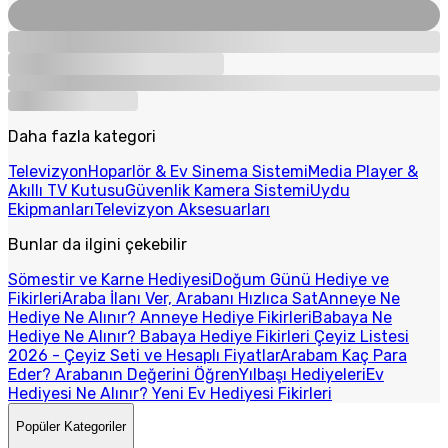
Daha fazla kategori
Televizyon
Hoparlör & Ev Sinema Sistemi
Media Player &
Akıllı TV Kutusu
Güvenlik Kamera Sistemi
Uydu
Ekipmanları
Televizyon Aksesuarları
Bunlar da ilgini çekebilir
Sömestir ve Karne Hediyesi
Doğum Günü Hediye ve
Fikirleri
Araba İlanı Ver, Arabanı Hızlıca Sat
Anneye Ne
Hediye Ne Alınır? Anneye Hediye Fikirleri
Babaya Ne
Hediye Ne Alınır? Babaya Hediye Fikirleri
Çeyiz Listesi
2026 - Çeyiz Seti ve Hesaplı Fiyatlar
Arabam Kaç Para
Eder? Arabanın Değerini Öğren
Yılbaşı Hediyeleri
Ev
Hediyesi Ne Alınır? Yeni Ev Hediyesi Fikirleri
Popüler Kategoriler