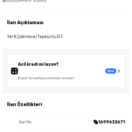
Küçükçekmece, İstanbul
İlan Açıklaması
Yer:K.Çekmece/Tepeüstü.İST.
Acil kredi mi lazım?
Yeni
Kredi fırsatlarını hemen incele!
İlan Özellikleri
İlan No
1699632671