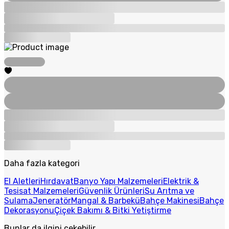
Daha fazla kategori
El Aletleri
Hırdavat
Banyo Yapı Malzemeleri
Elektrik &
Tesisat Malzemeleri
Güvenlik Ürünleri
Su Arıtma ve
Sulama
Jeneratör
Mangal & Barbekü
Bahçe Makinesi
Bahçe
Dekorasyonu
Çiçek Bakımı & Bitki Yetiştirme
Bunlar da ilgini çekebilir