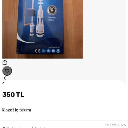
1
/
1
350 TL
Klozet iç takımı
14 Tem 2026