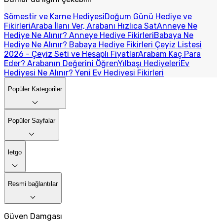
Sömestir ve Karne Hediyesi
Doğum Günü Hediye ve
Fikirleri
Araba İlanı Ver, Arabanı Hızlıca Sat
Anneye Ne
Hediye Ne Alınır? Anneye Hediye Fikirleri
Babaya Ne
Hediye Ne Alınır? Babaya Hediye Fikirleri
Çeyiz Listesi
2026 - Çeyiz Seti ve Hesaplı Fiyatlar
Arabam Kaç Para
Eder? Arabanın Değerini Öğren
Yılbaşı Hediyeleri
Ev
Hediyesi Ne Alınır? Yeni Ev Hediyesi Fikirleri
Popüler Kategoriler
Popüler Sayfalar
letgo
Resmi bağlantılar
Güven Damgası