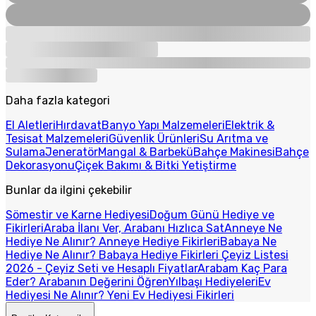
Daha fazla kategori
El Aletleri
Hırdavat
Banyo Yapı Malzemeleri
Elektrik &
Tesisat Malzemeleri
Güvenlik Ürünleri
Su Arıtma ve
Sulama
Jeneratör
Mangal & Barbekü
Bahçe Makinesi
Bahçe
Dekorasyonu
Çiçek Bakımı & Bitki Yetiştirme
Bunlar da ilgini çekebilir
Sömestir ve Karne Hediyesi
Doğum Günü Hediye ve
Fikirleri
Araba İlanı Ver, Arabanı Hızlıca Sat
Anneye Ne
Hediye Ne Alınır? Anneye Hediye Fikirleri
Babaya Ne
Hediye Ne Alınır? Babaya Hediye Fikirleri
Çeyiz Listesi
2026 - Çeyiz Seti ve Hesaplı Fiyatlar
Arabam Kaç Para
Eder? Arabanın Değerini Öğren
Yılbaşı Hediyeleri
Ev
Hediyesi Ne Alınır? Yeni Ev Hediyesi Fikirleri