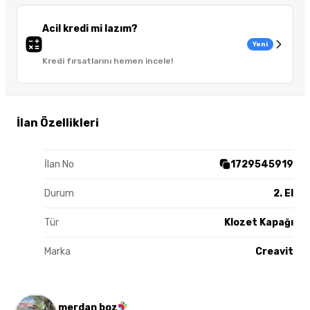
Acil kredi mi lazım?
Yeni
Kredi fırsatlarını hemen incele!
İlan Özellikleri
İlan No
1729545919
Durum
2. El
Tür
Klozet Kapağı
Marka
Creavit
merdan boz