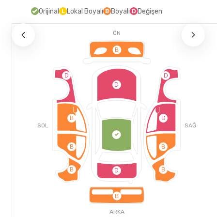
Orijinal
Lokal Boyalı
Boyalı
Değişen
L
B
D
ÖN
B
D
D
D
B
D
SOL
SAĞ
B
B
B
B
D
B
ARKA