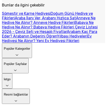
Bunlar da ilgini çekebilir
Sömestir ve Karne Hediyesi
Doğum Günü Hediye ve
Fikirleri
Araba İlanı Ver, Arabanı Hızlıca Sat
Anneye Ne
Hediye Ne Alınır? Anneye Hediye Fikirleri
Babaya Ne
Hediye Ne Alınır? Babaya Hediye Fikirleri
Çeyiz Listesi
2026 - Çeyiz Seti ve Hesaplı Fiyatlar
Arabam Kaç Para
Eder? Arabanın Değerini Öğren
Yılbaşı Hediyeleri
Ev
Hediyesi Ne Alınır? Yeni Ev Hediyesi Fikirleri
Popüler Kategoriler
Popüler Sayfalar
letgo
Resmi bağlantılar