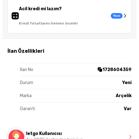
Acil kredi mi lazım?
Yeni
Kredi fırsatlarını hemen incele!
İlan Özellikleri
İlan No
1728604359
Durum
Yeni
Marka
Arçelik
Garanti
Var
letgo Kullanıcısı