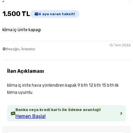
1
/
3
1.500 TL
6
aya varan taksit!
klima iç ünite kapagı
15 Tem 2026
Beyoğlu, İstanbul
İlan Açıklaması
klima iç inite hava yönlendiren kapak 9 bth 12 bth 15 bth lik
klıma uyumlu
Banka veya kredi kartı ile ödeme avantajı!
Hemen Başla!