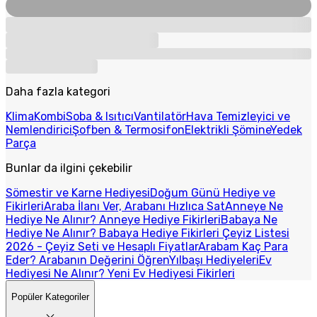
Daha fazla kategori
Klima
Kombi
Soba & Isıtıcı
Vantilatör
Hava Temizleyici ve
Nemlendirici
Şofben & Termosifon
Elektrikli Şömine
Yedek
Parça
Bunlar da ilgini çekebilir
Sömestir ve Karne Hediyesi
Doğum Günü Hediye ve
Fikirleri
Araba İlanı Ver, Arabanı Hızlıca Sat
Anneye Ne
Hediye Ne Alınır? Anneye Hediye Fikirleri
Babaya Ne
Hediye Ne Alınır? Babaya Hediye Fikirleri
Çeyiz Listesi
2026 - Çeyiz Seti ve Hesaplı Fiyatlar
Arabam Kaç Para
Eder? Arabanın Değerini Öğren
Yılbaşı Hediyeleri
Ev
Hediyesi Ne Alınır? Yeni Ev Hediyesi Fikirleri
Popüler Kategoriler