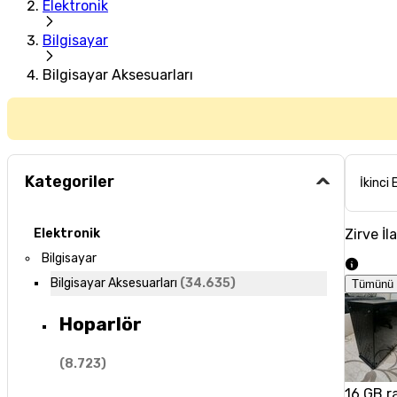
Elektronik
Bilgisayar
Bilgisayar Aksesuarları
Kategoriler
İkinci 
Zirve İl
Elektronik
Bilgisayar
Bilgisayar Aksesuarları
(
34.635
)
Tümünü 
Hoparlör
(
8.723
)
16 GB r