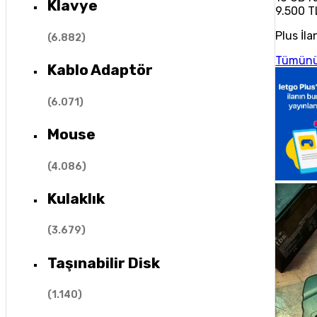
Klavye
9.500 T
Plus İla
(
6.882
)
Tümünü
Kablo Adaptör
(
6.071
)
Mouse
(
4.086
)
Kulaklık
(
3.679
)
Taşınabilir Disk
(
1.140
)