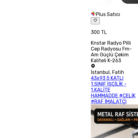
Plus Satıcı
300 TL
Knstar Radyo Pilli
Cep Radyosu Fm-
Am Güçlü Çekim
Kaliteli K-263
İstanbul
,
Fatih
43x93 5 KATLI
1.SINIF İŞÇİLİK -
1.KALİTE
HAMMADDE #ÇELİK
#RAF İMALATÇI