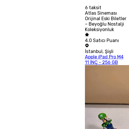
6
taksit
Atlas Sineması
Orijinal Eski Biletler
– Beyoğlu Nostalji
Koleksiyonluk
4.0
Satıcı Puanı
İstanbul
,
Şişli
Apple iPad Pro M4
11 İNÇ - 256 GB