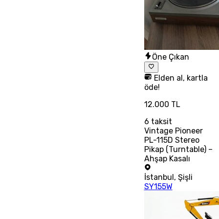
Öne Çıkan
Elden al, kartla
öde!
12.000 TL
6
taksit
Vintage Pioneer
PL-115D Stereo
Pikap (Turntable) –
Ahşap Kasalı
İstanbul
,
Şişli
SY155W