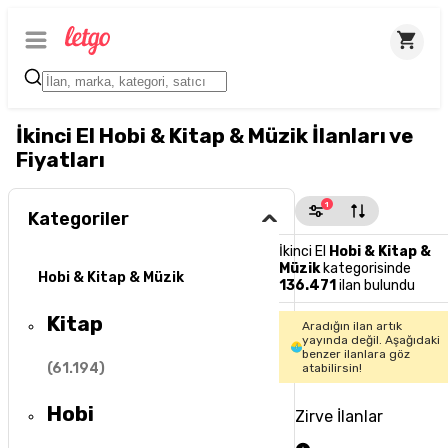
İkinci El Hobi & Kitap & Müzik İlanları ve
Fiyatları
1
Kategoriler
İkinci El
Hobi & Kitap &
Müzik
kategorisinde
Hobi & Kitap & Müzik
136.471
ilan bulundu
Kitap
Aradığın ilan artık
yayında değil. Aşağıdaki
benzer ilanlara göz
(
61.194
)
atabilirsin!
Hobi
Zirve İlanlar