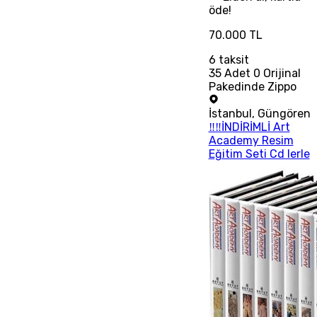
öde!
70.000 TL
6
taksit
35 Adet 0 Orijinal
Pakedinde Zippo
İstanbul
,
Güngören
‼‼İNDİRİMLİ Art
Academy Resim
Eğitim Seti Cd lerle