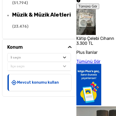
(
51.794
)
Tümünü Gör
Müzik & Müzik Aletleri
(
23.476
)
Kâtip Çelebi Cihann
3.300 TL
Konum
Plus İlanlar
İl seçin
Tümünü Gör
İlçe seçin
Mevcut konumu kullan