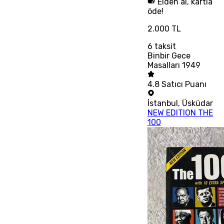
Elden al, kartla
öde!
2.000 TL
6
taksit
Binbir Gece
Masalları 1949
4.8
Satıcı Puanı
İstanbul
,
Üsküdar
NEW EDITION THE
100