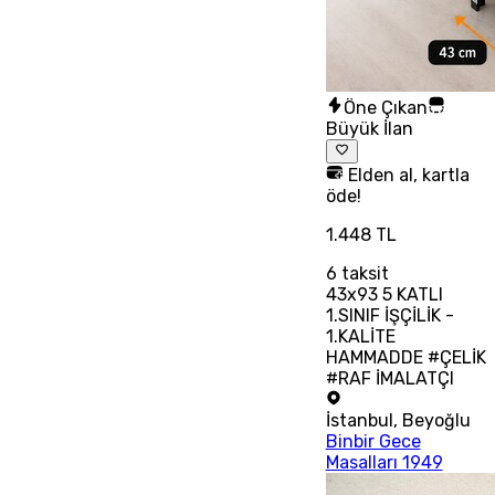
Öne Çıkan
Büyük İlan
Elden al, kartla
öde!
1.448 TL
6
taksit
43x93 5 KATLI
1.SINIF İŞÇİLİK -
1.KALİTE
HAMMADDE #ÇELİK
#RAF İMALATÇI
İstanbul
,
Beyoğlu
Binbir Gece
Masalları 1949