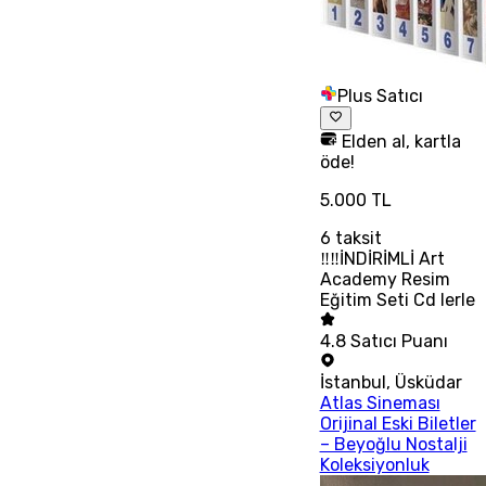
Plus Satıcı
Elden al, kartla
öde!
5.000 TL
6
taksit
‼‼İNDİRİMLİ Art
Academy Resim
Eğitim Seti Cd lerle
4.8
Satıcı Puanı
İstanbul
,
Üsküdar
Atlas Sineması
Orijinal Eski Biletler
– Beyoğlu Nostalji
Koleksiyonluk