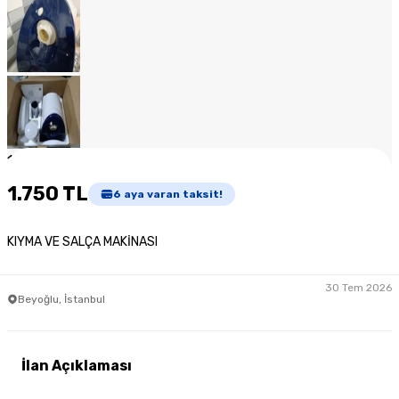
1
/
12
1.750 TL
6
aya varan taksit!
KIYMA VE SALÇA MAKİNASI
30 Tem 2026
Beyoğlu, İstanbul
İlan Açıklaması