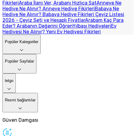
Fikirleri
Araba İlanı Ver, Arabanı Hızlıca Sat
Anneye Ne
Hediye Ne Alınır? Anneye Hediye Fikirleri
Babaya Ne
Hediye Ne Alınır? Babaya Hediye Fikirleri
Çeyiz Listesi
2026 - Çeyiz Seti ve Hesaplı Fiyatlar
Arabam Kaç Para
Eder? Arabanın Değerini Öğren
Yılbaşı Hediyeleri
Ev
Hediyesi Ne Alınır? Yeni Ev Hediyesi Fikirleri
Popüler Kategoriler
Popüler Sayfalar
letgo
Resmi bağlantılar
Güven Damgası