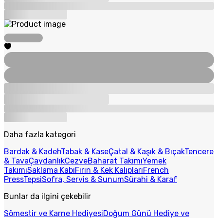
Daha fazla kategori
Bardak & Kadeh
Tabak & Kase
Çatal & Kaşık & Bıçak
Tencere
& Tava
Çaydanlık
Cezve
Baharat Takımı
Yemek
Takımı
Saklama Kabı
Fırın & Kek Kalıpları
French
Press
Tepsi
Sofra, Servis & Sunum
Sürahi & Karaf
Bunlar da ilgini çekebilir
Sömestir ve Karne Hediyesi
Doğum Günü Hediye ve