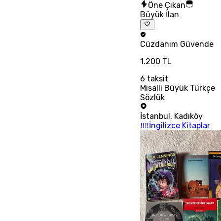
Öne Çıkan
Büyük İlan
Cüzdanım
Güvende
1.200 TL
6
taksit
Misalli Büyük Türkçe
Sözlük
İstanbul
,
Kadıköy
‼‼İngilizce Kitaplar