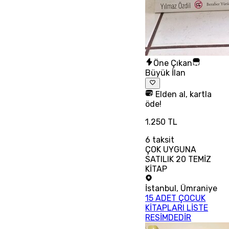
Öne Çıkan
Büyük İlan
Elden al, kartla
öde!
1.250 TL
6
taksit
ÇOK UYGUNA
SATILIK 20 TEMİZ
KİTAP
İstanbul
,
Ümraniye
15 ADET ÇOCUK
KİTAPLARI LİSTE
RESİMDEDİR