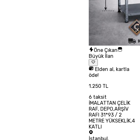
Öne Çıkan
Büyük İlan
Elden al, kartla
öde!
1.250 TL
6
taksit
İMALATTAN ÇELİK
RAF, DEPO,ARŞİV
RAFI 31*93 / 2
METRE YÜKSEKLİK,4
KATLI
İstanbul
,