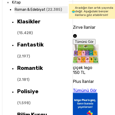
Kitap
Aradığın ilan artık yayında
Roman & Edebiyat
(
22.385
)
değil. Aşağıdaki benzer
ilanlara göz atabilirsin!
Klasikler
Zirve İlanlar
(
15.428
)
Tümünü Gör
Fantastik
(
2.197
)
Romantik
çiçek lego
150 TL
(
2.181
)
Plus İlanlar
Tümünü Gör
Polisiye
(
1.598
)
Bilim Kurgu