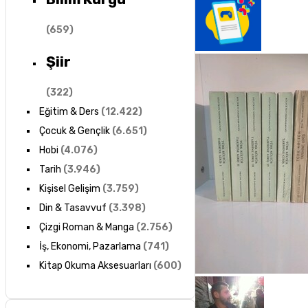
(
659
)
Şiir
(
322
)
Eğitim & Ders
(
12.422
)
Çocuk & Gençlik
(
6.651
)
Hobi
(
4.076
)
Tarih
(
3.946
)
Kişisel Gelişim
(
3.759
)
Din & Tasavvuf
(
3.398
)
Çizgi Roman & Manga
(
2.756
)
İş, Ekonomi, Pazarlama
(
741
)
Kitap Okuma Aksesuarları
(
600
)