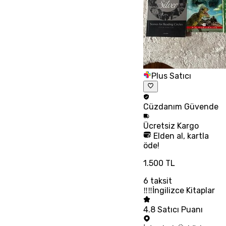
Plus Satıcı
Cüzdanım
Güvende
Ücretsiz
Kargo
Elden al, kartla
öde!
1.500 TL
6
taksit
‼‼İngilizce Kitaplar
4.8
Satıcı Puanı