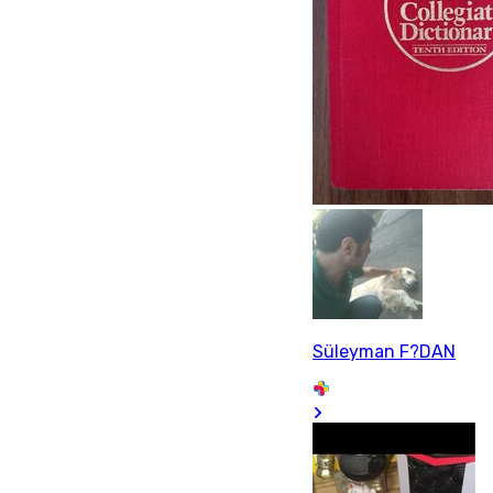
Süleyman F?DAN