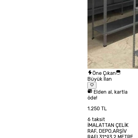
Öne Çıkan
Büyük İlan
Elden al, kartla
öde!
1.250 TL
6
taksit
İMALATTAN ÇELİK
RAF, DEPO,ARŞİV
RAFI 31*93 2 METRE