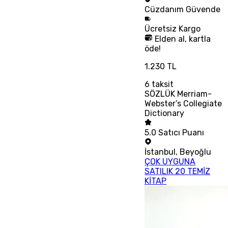
Cüzdanım
Güvende
Ücretsiz
Kargo
Elden al, kartla
öde!
1.230 TL
6
taksit
SÖZLÜK Merriam-
Webster’s Collegiate
Dictionary
5.0
Satıcı Puanı
İstanbul
,
Beyoğlu
ÇOK UYGUNA
SATILIK 20 TEMİZ
KİTAP