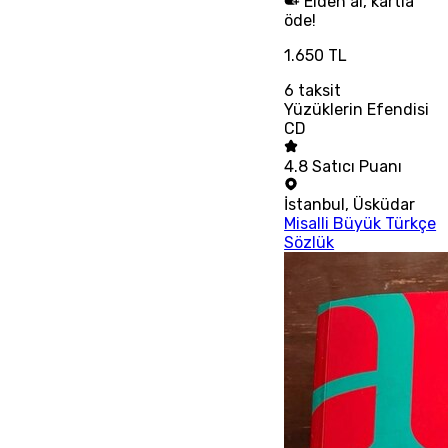
Elden al, kartla
öde!
1.650 TL
6
taksit
Yüzüklerin Efendisi
CD
4.8
Satıcı Puanı
İstanbul
,
Üsküdar
Misalli Büyük Türkçe
Sözlük