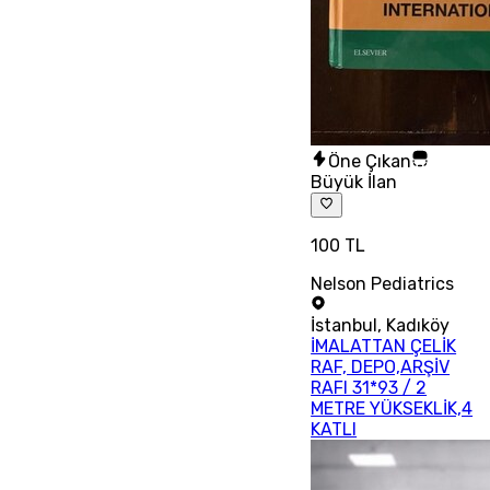
Öne Çıkan
Büyük İlan
100 TL
Nelson Pediatrics
İstanbul
,
Kadıköy
İMALATTAN ÇELİK
RAF, DEPO,ARŞİV
RAFI 31*93 / 2
METRE YÜKSEKLİK,4
KATLI