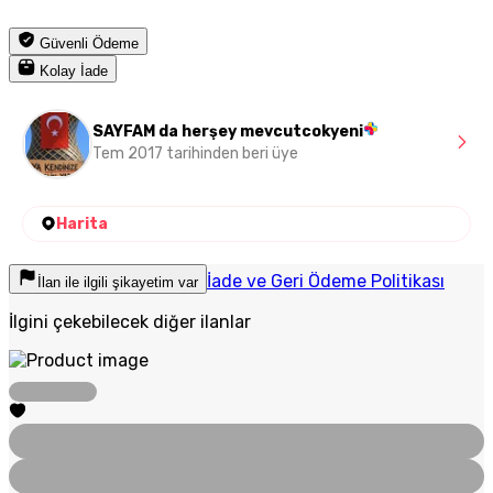
Güvenli Ödeme
Kolay İade
SAYFAM da herşey mevcutcokyeni
Tem 2017 tarihinden beri üye
Harita
İade ve Geri Ödeme Politikası
İlan ile ilgili şikayetim var
İlgini çekebilecek diğer ilanlar