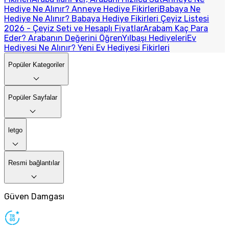
Hediye Ne Alınır? Anneye Hediye Fikirleri
Babaya Ne
Hediye Ne Alınır? Babaya Hediye Fikirleri
Çeyiz Listesi
2026 - Çeyiz Seti ve Hesaplı Fiyatlar
Arabam Kaç Para
Eder? Arabanın Değerini Öğren
Yılbaşı Hediyeleri
Ev
Hediyesi Ne Alınır? Yeni Ev Hediyesi Fikirleri
Popüler Kategoriler
Popüler Sayfalar
letgo
Resmi bağlantılar
Güven Damgası