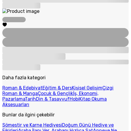
Daha fazla kategori
Roman & Edebiyat
Eğitim & Ders
Kişisel Gelişim
Çizgi
Roman & Manga
Çocuk & Gençlik
İş, Ekonomi,
Pazarlama
Tarih
Din & Tasavvuf
Hobi
Kitap Okuma
Aksesuarları
Bunlar da ilgini çekebilir
Sömestir ve Karne Hediyesi
Doğum Günü Hediye ve
Fikirleri
Araba İlanı Ver, Arabanı Hızlıca Sat
Anneye Ne