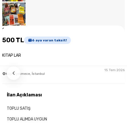
1
/
8
500 TL
6
aya varan taksit!
KİTAP LAR
15 Tem 2026
Küçükçekmece, İstanbul
İlan Açıklaması
TOPLU SATIŞ
TOPLU ALIMDA UYGUN