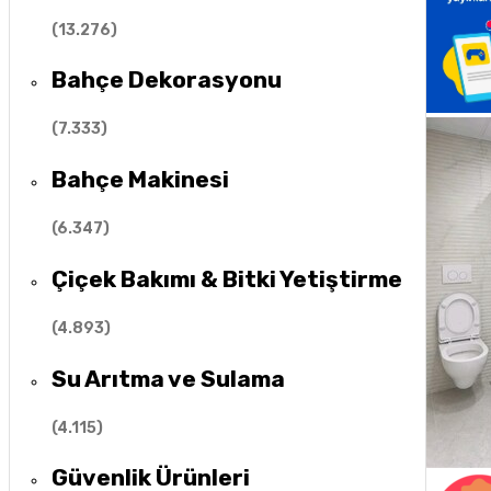
(
13.276
)
Bahçe Dekorasyonu
(
7.333
)
Bahçe Makinesi
(
6.347
)
Çiçek Bakımı & Bitki Yetiştirme
(
4.893
)
Su Arıtma ve Sulama
(
4.115
)
Güvenlik Ürünleri