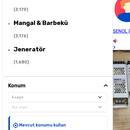
(
3.179
)
Mangal & Barbekü
ŞENOL
(
3.176
)
Jeneratör
(
1.680
)
Konum
İl seçin
İlçe seçin
Mevcut konumu kullan