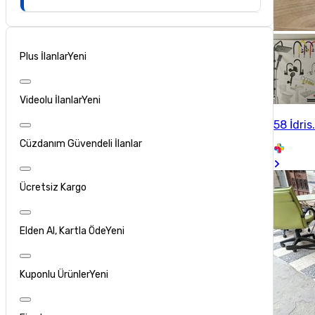
Plus İlanlar
Yeni
Videolu İlanlar
Yeni
58 İdris
Cüzdanım Güvendeli İlanlar
Ücretsiz Kargo
Elden Al, Kartla Öde
Yeni
Kuponlu Ürünler
Yeni