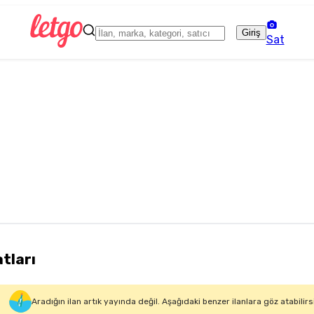
Giriş
Sat
atları
Aradığın ilan artık yayında değil. Aşağıdaki benzer ilanlara göz atabilirs