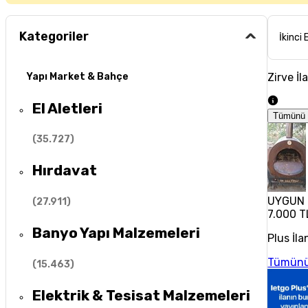
Kategoriler
İkinci 
Zirve İl
Yapı Market & Bahçe
El Aletleri
Tümünü 
(
35.727
)
Hırdavat
UYGUN F
(
27.911
)
7.000 T
Banyo Yapı Malzemeleri
Plus İla
Tümünü
(
15.463
)
Elektrik & Tesisat Malzemeleri