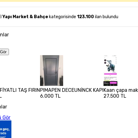
El
Yapı Market & Bahçe
kategorisinde
123.100
ilan bulundu
anlar
Gör
İYATLI TAŞ FIRIN
PIMAPEN DECEUNİNCK KAPI
Kaan çapa maki
L
6.000 TL
27.500 TL
nlar
 Gör