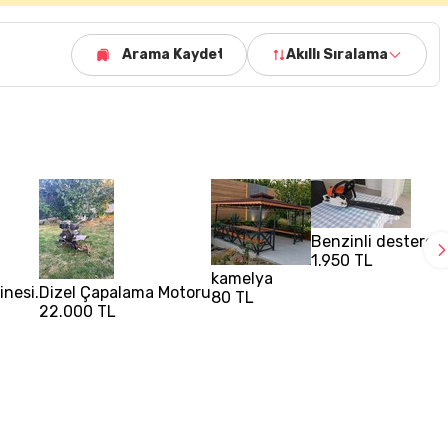
Arama Kaydet
Akıllı Sıralama
Benzinli destere (
1.950 TL
kamelya
nesi.
Dizel Çapalama Motoru
80 TL
22.000 TL