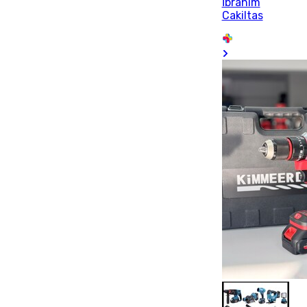
İbrahim
Cakiltas