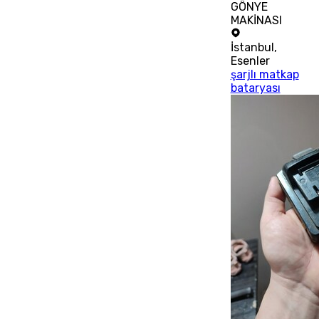
GÖNYE
MAKİNASI
İstanbul
,
Esenler
şarjlı matkap
bataryası