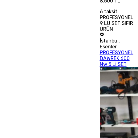
8.500 TL
6
taksit
PROFESYONEL
9 LU SET SIFIR
ÜRÜN
İstanbul
,
Esenler
PROFESYONEL
DAWREK 600
Nw 5 Lİ SET