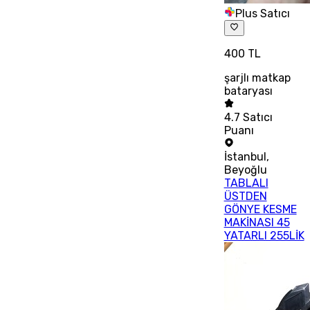
Plus Satıcı
400 TL
şarjlı matkap
bataryası
4.7
Satıcı
Puanı
İstanbul
,
Beyoğlu
TABLALI
ÜSTDEN
GÖNYE KESME
MAKİNASI 45
YATARLI 255LİK