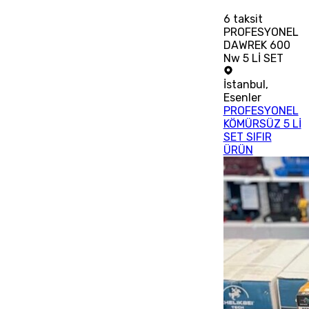
6
taksit
PROFESYONEL
DAWREK 600
Nw 5 Lİ SET
İstanbul
,
Esenler
PROFESYONEL
KÖMÜRSÜZ 5 Lİ
SET SIFIR
ÜRÜN