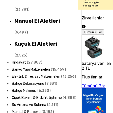
ilanlara göz
atabilirsin!
(
23.781
)
Zirve İlanlar
Manuel El Aletleri
(
9.497
)
Tümünü Gör
Küçük El Aletleri
(
2.525
)
Hırdavat
(
27.887
)
batarya yenilem
2 TL
Banyo Yapı Malzemeleri
(
15.459
)
Elektrik & Tesisat Malzemeleri
(
13.256
)
Plus İlanlar
Bahçe Dekorasyonu
(
7.331
)
Tümünü Gör
Bahçe Makinesi
(
6.350
)
Çiçek Bakımı & Bitki Yetiştirme
(
4.888
)
Su Arıtma ve Sulama
(
4.111
)
Mangal & Barbekü
(
3.182
)