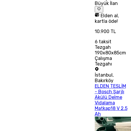
Büyük İlan
Elden al,
kartla öde!
10.900 TL
6
taksit
Tezgah
190x80x85cm
Çalışma
Tezgahı
İstanbul
,
Bakırköy
ELDEN TESLİM
- Bosch Şarjlı
Akülü Delme
Vidalama
Matkap18 V 2.5
Ah