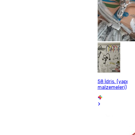
58 İdris. (yapı
malzemeleri)