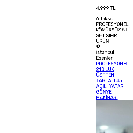
4.999 TL
6
taksit
PROFESYONEL
KÖMÜRSÜZ 5 Lİ
SET SIFIR
ÜRÜN
İstanbul
,
Esenler
PROFESYONEL
210 LUK
ÜSTTEN
TABLALI 45
AÇILI YATAR
GÖNYE
MAKİNASI