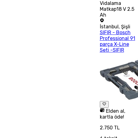
Vidalama
Matkap18 V 2.5
Ah
İstanbul
,
Şişli
SIFIR - Bosch
Professional 91
parça X-Line
Seti -SIFIR
Elden al,
kartla öde!
2.750 TL