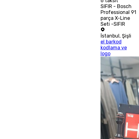
6
taksit
SIFIR - Bosch
Professional 91
parça X-Line
Seti -SIFIR
İstanbul
,
Şişli
el barkod
kodlama ve
logo