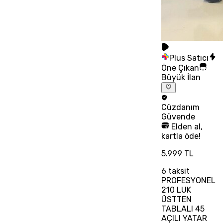
Plus Satıcı
Öne Çıkan
Büyük İlan
Cüzdanım
Güvende
Elden al,
kartla öde!
5.999 TL
6
taksit
PROFESYONEL
210 LUK
ÜSTTEN
TABLALI 45
AÇILI YATAR