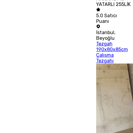
YATARLI 255LİK
5.0
Satıcı
Puanı
İstanbul
,
Beyoğlu
Tezgah
190x80x85cm
Çalışma
Tezgahı