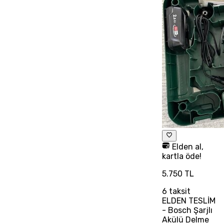
Elden al,
kartla öde!
5.750 TL
6
taksit
ELDEN TESLİM
- Bosch Şarjlı
Akülü Delme