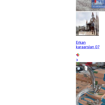
Erkan
karaarslan 07