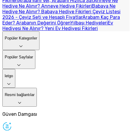
Fikirleri
Araba İlanı Ver, Arabanı Hızlıca Sat
Anneye Ne
Hediye Ne Alınır? Anneye Hediye Fikirleri
Babaya Ne
Hediye Ne Alınır? Babaya Hediye Fikirleri
Çeyiz Listesi
2026 - Çeyiz Seti ve Hesaplı Fiyatlar
Arabam Kaç Para
Eder? Arabanın Değerini Öğren
Yılbaşı Hediyeleri
Ev
Hediyesi Ne Alınır? Yeni Ev Hediyesi Fikirleri
Popüler Kategoriler
Popüler Sayfalar
letgo
Resmi bağlantılar
Güven Damgası