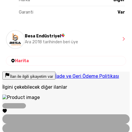
Garanti
Var
Besa Endüstriyel
Ara 2018 tarihinden beri üye
Harita
İade ve Geri Ödeme Politikası
İlan ile ilgili şikayetim var
İlgini çekebilecek diğer ilanlar