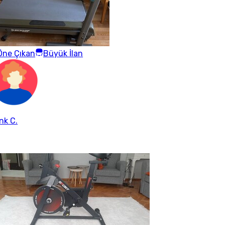
Öne Çıkan
Büyük İlan
nk C.