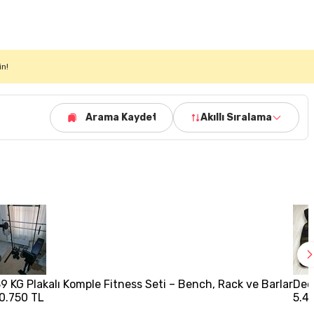
in!
Arama Kaydet
Akıllı Sıralama
9 KG Plakalı Komple Fitness Seti – Bench, Rack ve Barlar
Deca
0.750 TL
5.4