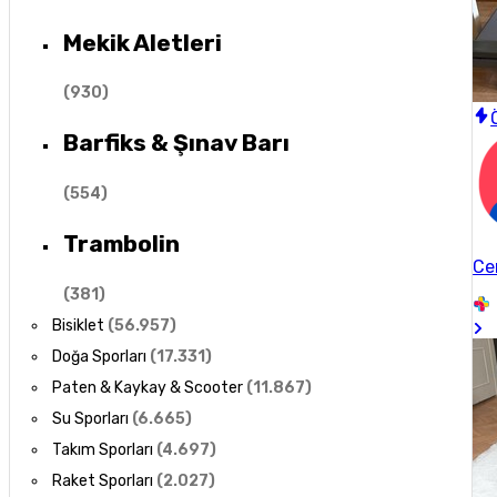
Mekik Aletleri
(
930
)
Barfiks & Şınav Barı
(
554
)
Trambolin
Ce
(
381
)
Bisiklet
(
56.957
)
Doğa Sporları
(
17.331
)
Paten & Kaykay & Scooter
(
11.867
)
Su Sporları
(
6.665
)
Takım Sporları
(
4.697
)
Raket Sporları
(
2.027
)