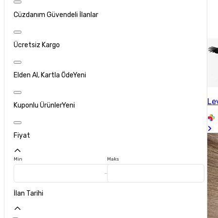
Cüzdanım Güvendeli İlanlar
Ücretsiz Kargo
Elden Al, Kartla Öde
Yeni
Le
Kuponlu Ürünler
Yeni
Fiyat
Min
Maks
İlan Tarihi