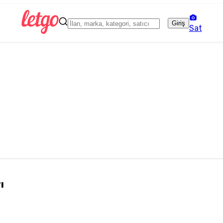
Giriş
Sat
ı