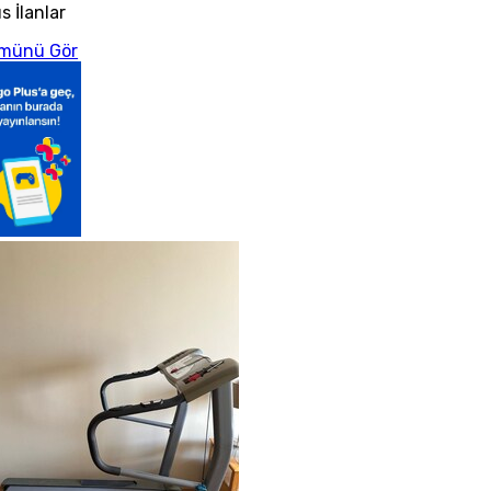
s İlanlar
münü Gör