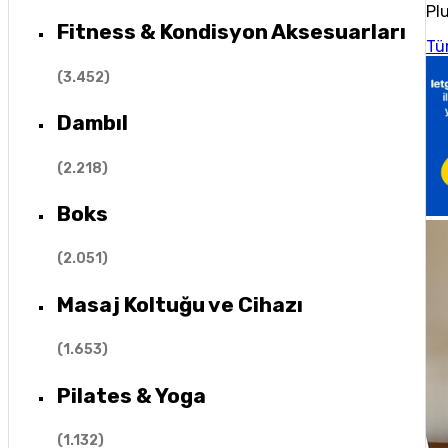
Plu
Fitness & Kondisyon Aksesuarları
Tü
(
3.452
)
Dambıl
(
2.218
)
Boks
(
2.051
)
Masaj Koltuğu ve Cihazı
(
1.653
)
Pilates & Yoga
(
1.132
)