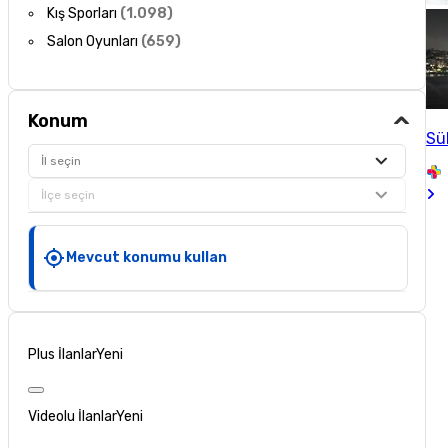
Kış Sporları
(
1.098
)
Salon Oyunları
(
659
)
Konum
Sü
İl seçin
İlçe seçin
Mevcut konumu kullan
Plus İlanlar
Yeni
Videolu İlanlar
Yeni