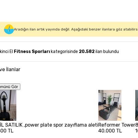
Aradığın ilan artık yayında değil. Aşağıdaki benzer ilanlara göz atabilirs
İkinci El
Fitness Sporları
kategorisinde
20.582
ilan bulundu
ve İlanlar
ümünü Gör
İL SATILIK ,power plate spor zayıflama aleti
Reformer Tower
8
300 TL
40.000 TL
1