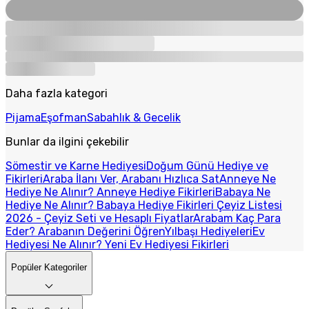
Daha fazla kategori
Pijama
Eşofman
Sabahlık & Gecelik
Bunlar da ilgini çekebilir
Sömestir ve Karne Hediyesi
Doğum Günü Hediye ve
Fikirleri
Araba İlanı Ver, Arabanı Hızlıca Sat
Anneye Ne
Hediye Ne Alınır? Anneye Hediye Fikirleri
Babaya Ne
Hediye Ne Alınır? Babaya Hediye Fikirleri
Çeyiz Listesi
2026 - Çeyiz Seti ve Hesaplı Fiyatlar
Arabam Kaç Para
Eder? Arabanın Değerini Öğren
Yılbaşı Hediyeleri
Ev
Hediyesi Ne Alınır? Yeni Ev Hediyesi Fikirleri
Popüler Kategoriler