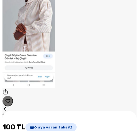
1
/
1
100 TL
6
aya varan taksit!