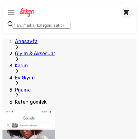
Anasayfa
Giyim & Aksesuar
Kadın
Ev Giyim
Pijama
Keten gömlek