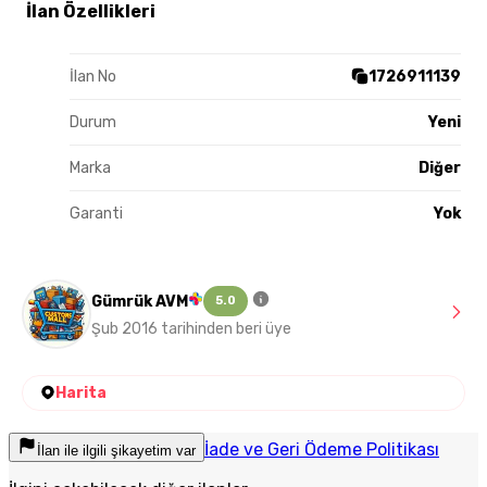
İlan Özellikleri
İlan No
1726911139
Durum
Yeni
Marka
Diğer
Garanti
Yok
Gümrük AVM
5.0
Şub 2016 tarihinden beri üye
Harita
İade ve Geri Ödeme Politikası
İlan ile ilgili şikayetim var