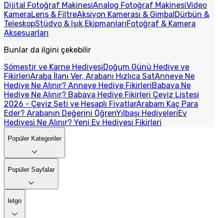
Dijital Fotoğraf Makinesi
Analog Fotoğraf Makinesi
Video
Kamera
Lens & Filtre
Aksiyon Kamerası & Gimbal
Dürbün &
Teleskop
Stüdyo & Işık Ekipmanları
Fotoğraf & Kamera
Aksesuarları
Bunlar da ilgini çekebilir
Sömestir ve Karne Hediyesi
Doğum Günü Hediye ve
Fikirleri
Araba İlanı Ver, Arabanı Hızlıca Sat
Anneye Ne
Hediye Ne Alınır? Anneye Hediye Fikirleri
Babaya Ne
Hediye Ne Alınır? Babaya Hediye Fikirleri
Çeyiz Listesi
2026 - Çeyiz Seti ve Hesaplı Fiyatlar
Arabam Kaç Para
Eder? Arabanın Değerini Öğren
Yılbaşı Hediyeleri
Ev
Hediyesi Ne Alınır? Yeni Ev Hediyesi Fikirleri
Popüler Kategoriler
Popüler Sayfalar
letgo