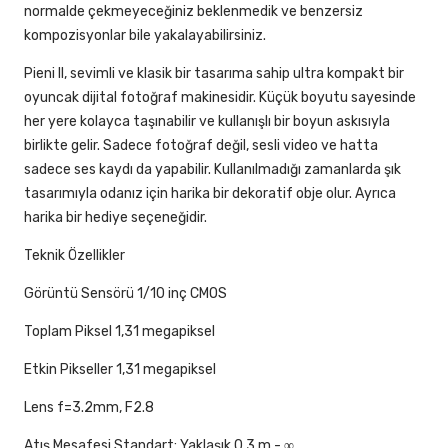
normalde çekmeyeceğiniz beklenmedik ve benzersiz
kompozisyonlar bile yakalayabilirsiniz.
Pieni II, sevimli ve klasik bir tasarıma sahip ultra kompakt bir
oyuncak dijital fotoğraf makinesidir. Küçük boyutu sayesinde
her yere kolayca taşınabilir ve kullanışlı bir boyun askısıyla
birlikte gelir. Sadece fotoğraf değil, sesli video ve hatta
sadece ses kaydı da yapabilir. Kullanılmadığı zamanlarda şık
tasarımıyla odanız için harika bir dekoratif obje olur. Ayrıca
harika bir hediye seçeneğidir.
Teknik Özellikler
Görüntü Sensörü 1/10 inç CMOS
Toplam Piksel 1,31 megapiksel
Etkin Pikseller 1,31 megapiksel
Lens f=3.2mm, F2.8
Atış Mesafesi Standart: Yaklaşık 0,3 m - ∞