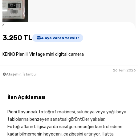
1
/
7
3.250 TL
4
aya varan taksit!
KENKO Pieni II Vintage mini digital camera
26 Tem 2026
Ataşehir, İstanbul
İlan Açıklaması
Pieni II oyuncak fotoğraf makinesi, suluboya veya yağlı boya
tablolarına benzeyen sanatsal görüntüler yakalar.
Fotoğrafların bilgisayarda nasıl görüneceğini kontrol edene
kadar bilmemenin heyecanı, cazibesini artırıyor. Hatta