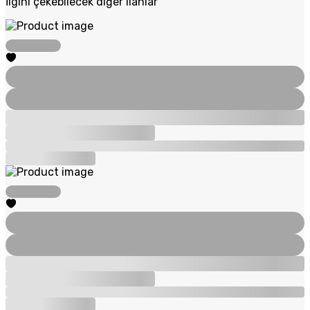
İlgini çekebilecek diğer ilanlar