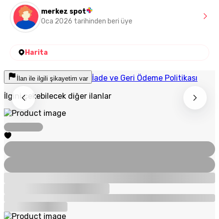
merkez spot
Oca 2026 tarihinden beri üye
Harita
İade ve Geri Ödeme Politikası
İlan ile ilgili şikayetim var
İlgini çekebilecek diğer ilanlar