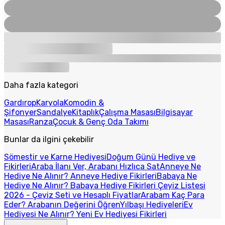
Daha fazla kategori
Gardırop
Karyola
Komodin &
Şifonyer
Sandalye
Kitaplık
Çalışma Masası
Bilgisayar
Masası
Ranza
Çocuk & Genç Oda Takımı
Bunlar da ilgini çekebilir
Sömestir ve Karne Hediyesi
Doğum Günü Hediye ve
Fikirleri
Araba İlanı Ver, Arabanı Hızlıca Sat
Anneye Ne
Hediye Ne Alınır? Anneye Hediye Fikirleri
Babaya Ne
Hediye Ne Alınır? Babaya Hediye Fikirleri
Çeyiz Listesi
2026 - Çeyiz Seti ve Hesaplı Fiyatlar
Arabam Kaç Para
Eder? Arabanın Değerini Öğren
Yılbaşı Hediyeleri
Ev
Hediyesi Ne Alınır? Yeni Ev Hediyesi Fikirleri