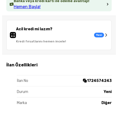
Banka veya kredi kartı ile ödeme avantajı!
Hemen Başla!
Acil kredi mi lazım?
Yeni
Kredi fırsatlarını hemen incele!
İlan Özellikleri
İlan No
1724574243
Durum
Yeni
Marka
Diğer