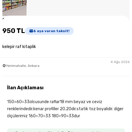
1
/
4
950 TL
6
aya varan taksit!
kelepir raf kitaplik
4 Ağu 2026
Yenimahalle, Ankara
İlan Açıklaması
150=60=33olcusunde raflar18 mm beyaz ve ceviz
renklerindedir.kenar profiller 20.20dir.statik toz boyalidir. diğer
ölçülerimiz 160=70=33 180=90=33dur