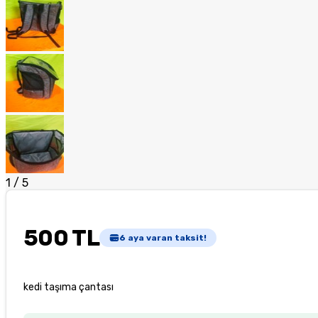
1
/
5
500 TL
6
aya varan taksit!
kedi taşıma çantası