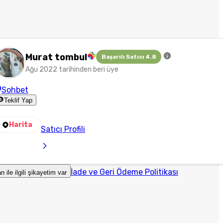
Murat tombul
Başarılı Satıcı 4.8
Ağu 2022 tarihinden beri üye
Sohbet
Teklif Yap
Harita
Satıcı Profili
İade ve Geri Ödeme Politikası
an ile ilgili şikayetim var