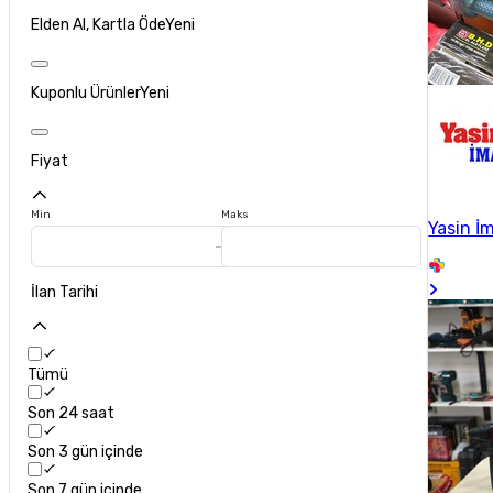
Elden Al, Kartla Öde
Yeni
Kuponlu Ürünler
Yeni
Fiyat
Min
Maks
Yasin İ
İlan Tarihi
Tümü
Son 24 saat
Son 3 gün içinde
Son 7 gün içinde