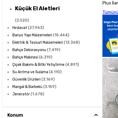
Plus İla
Küçük El Aletleri
Tümünü
(
2.520
)
Hırdavat
(
27.963
)
Banyo Yapı Malzemeleri
(
15.464
)
Elektrik & Tesisat Malzemeleri
(
13.368
)
Bahçe Dekorasyonu
(
7.419
)
Bahçe Makinesi
(
6.319
)
Çiçek Bakımı & Bitki Yetiştirme
(
4.891
)
Su Arıtma ve Sulama
(
4.110
)
Güvenlik Ürünleri
(
3.169
)
Mangal & Barbekü
(
3.159
)
Jeneratör
(
1.678
)
Konum