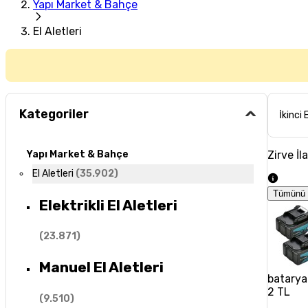
Yapı Market & Bahçe
El Aletleri
Kategoriler
İkinci 
Zirve İl
Yapı Market & Bahçe
El Aletleri
(
35.902
)
Tümünü 
Elektrikli El Aletleri
(
23.871
)
Manuel El Aletleri
batarya
2 TL
(
9.510
)