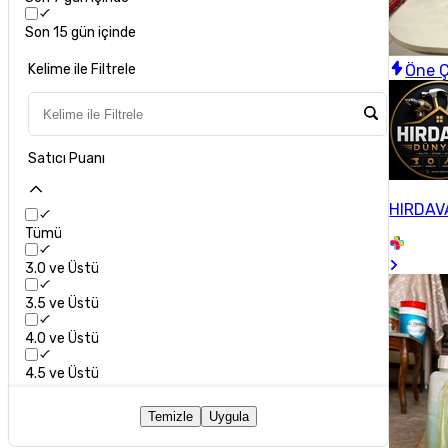
Son 15 gün içinde
Öne Ç
Kelime ile Filtrele
Satıcı Puanı
HIRDAV
Tümü
3.0 ve Üstü
3.5 ve Üstü
4.0 ve Üstü
4.5 ve Üstü
Temizle
Uygula