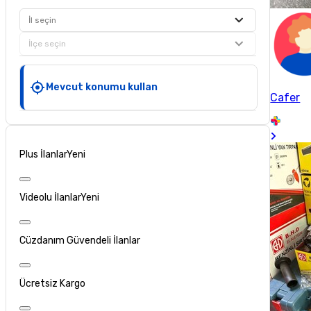
İl seçin
İlçe seçin
Mevcut konumu kullan
Cafer
Plus İlanlar
Yeni
Videolu İlanlar
Yeni
Cüzdanım Güvendeli İlanlar
Ücretsiz Kargo