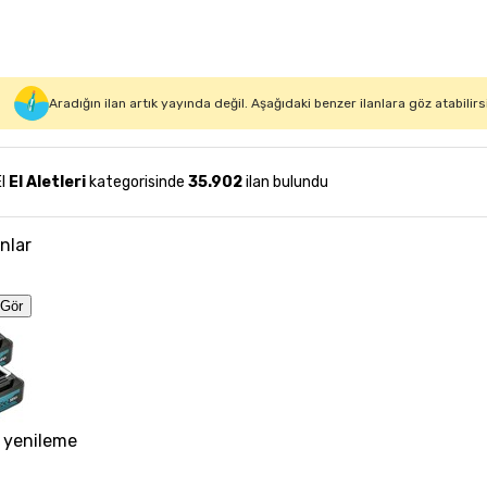
Aradığın ilan artık yayında değil. Aşağıdaki benzer ilanlara göz atabilirs
El
El Aletleri
kategorisinde
35.902
ilan bulundu
anlar
Gör
 yenileme