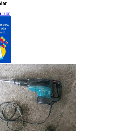
nlar
 Gör