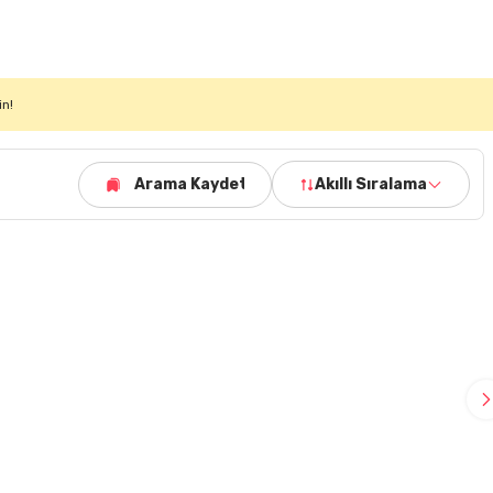
in!
Arama Kaydet
Akıllı Sıralama