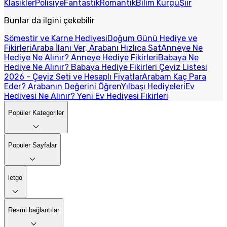
Klasikler
Polisiye
Fantastik
Romantik
Bilim Kurgu
Şiir
Bunlar da ilgini çekebilir
Sömestir ve Karne Hediyesi
Doğum Günü Hediye ve
Fikirleri
Araba İlanı Ver, Arabanı Hızlıca Sat
Anneye Ne
Hediye Ne Alınır? Anneye Hediye Fikirleri
Babaya Ne
Hediye Ne Alınır? Babaya Hediye Fikirleri
Çeyiz Listesi
2026 - Çeyiz Seti ve Hesaplı Fiyatlar
Arabam Kaç Para
Eder? Arabanın Değerini Öğren
Yılbaşı Hediyeleri
Ev
Hediyesi Ne Alınır? Yeni Ev Hediyesi Fikirleri
Popüler Kategoriler
Popüler Sayfalar
letgo
Resmi bağlantılar