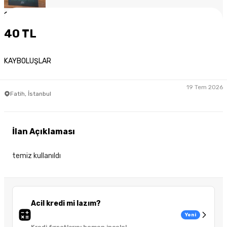
1
/
2
40 TL
KAYBOLUŞLAR
19 Tem 2026
Fatih, İstanbul
İlan Açıklaması
temiz kullanıldı
Acil kredi mi lazım?
Yeni