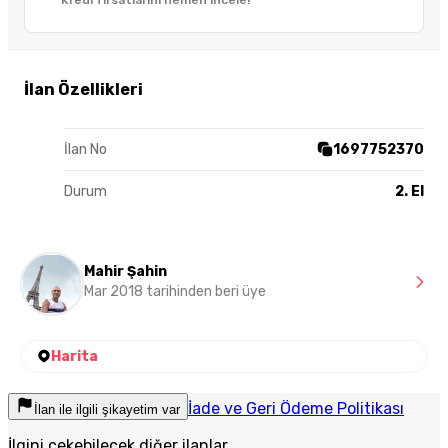
Kredi fırsatlarını hemen incele!
İlan Özellikleri
İlan No
1697752370
Durum
2. El
Mahir Şahin
Mar 2018 tarihinden beri üye
Harita
İade ve Geri Ödeme Politikası
İlan ile ilgili şikayetim var
İlgini çekebilecek diğer ilanlar