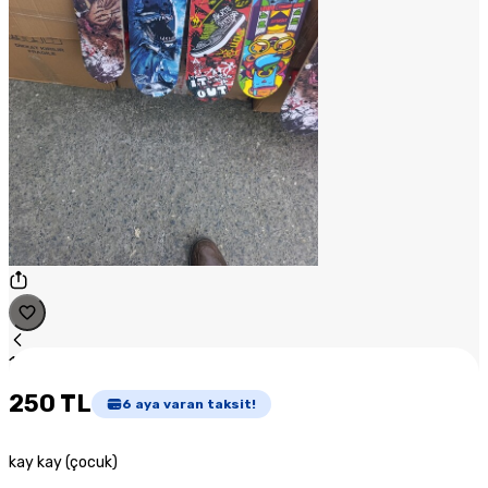
1
/
1
250 TL
6
aya varan taksit!
kay kay (çocuk)