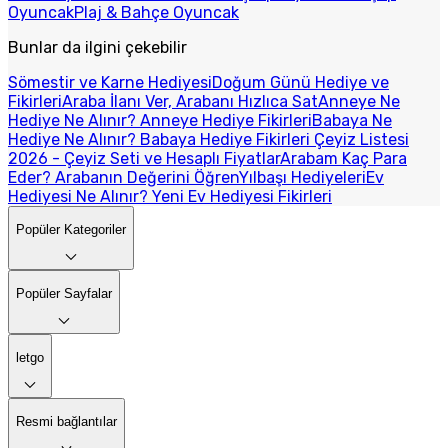
Oyuncak
Plaj & Bahçe Oyuncak
Bunlar da ilgini çekebilir
Sömestir ve Karne Hediyesi
Doğum Günü Hediye ve
Fikirleri
Araba İlanı Ver, Arabanı Hızlıca Sat
Anneye Ne
Hediye Ne Alınır? Anneye Hediye Fikirleri
Babaya Ne
Hediye Ne Alınır? Babaya Hediye Fikirleri
Çeyiz Listesi
2026 - Çeyiz Seti ve Hesaplı Fiyatlar
Arabam Kaç Para
Eder? Arabanın Değerini Öğren
Yılbaşı Hediyeleri
Ev
Hediyesi Ne Alınır? Yeni Ev Hediyesi Fikirleri
Popüler Kategoriler
Popüler Sayfalar
letgo
Resmi bağlantılar