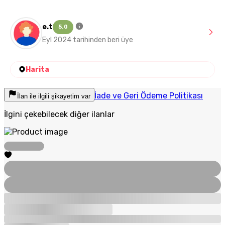
e.t
5.0
Eyl 2024 tarihinden beri üye
Harita
İade ve Geri Ödeme Politikası
İlan ile ilgili şikayetim var
İlgini çekebilecek diğer ilanlar