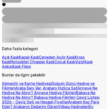
Daha fazla kategori
Açık Kask
Kapalı Kask
Çeneden Açılır Kask
Kross
Kask
Motosiklet Chopper Kask
Çocuk Kask
Vizör
Kask
Askısı
Kask Filesi
Bunlar da ilgini çekebilir
Sömestir ve Karne Hediyesi
Doğum Günü Hediye ve
Fikirleri
Araba İlanı Ver, Arabanı Hızlıca Sat
Anneye Ne
Hediye Ne Alınır? Anneye Hediye Fikirleri
Babaya Ne
Hediye Ne Alınır? Babaya Hediye Fikirleri
Çeyiz Listesi
2026 - Çeyiz Seti ve Hesaplı Fiyatlar
Arabam Kaç Para
Eder? Arabanın Değerini Öğren
Yılbaşı Hediyeleri
Ev