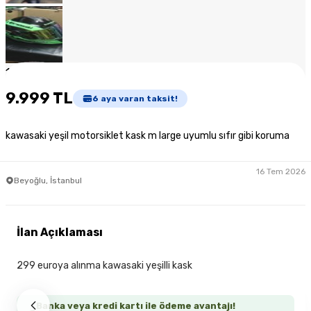
1
/
7
9.999 TL
6
aya varan taksit!
kawasaki yeşil motorsiklet kask m large uyumlu sıfır gibi koruma
16 Tem 2026
Beyoğlu, İstanbul
İlan Açıklaması
299 euroya alınma kawasaki yeşilli kask
Banka veya kredi kartı ile ödeme avantajı!