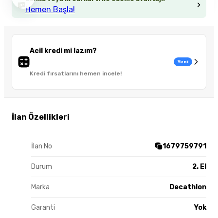
Hemen Başla!
Acil kredi mi lazım?
Yeni
Kredi fırsatlarını hemen incele!
İlan Özellikleri
İlan No
1679759791
Durum
2. El
Marka
Decathlon
Garanti
Yok