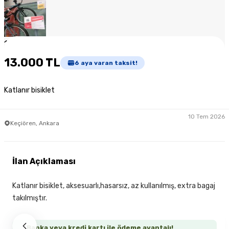
1
/
7
13.000 TL
6
aya varan taksit!
Katlanır bisiklet
10 Tem 2026
Keçiören, Ankara
İlan Açıklaması
Katlanır bisiklet, aksesuarlı,hasarsız, az kullanılmış, extra bagaj
takılmıştır.
Banka veya kredi kartı ile ödeme avantajı!