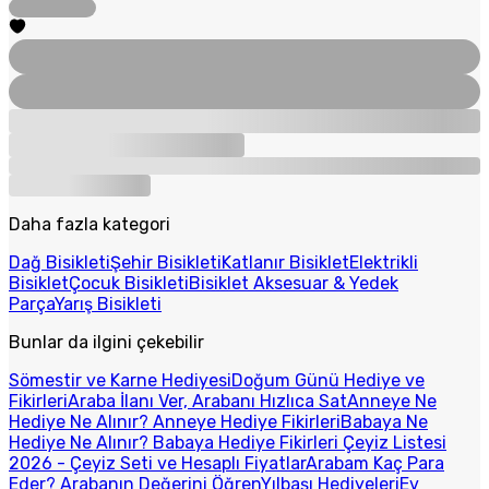
Daha fazla kategori
Dağ Bisikleti
Şehir Bisikleti
Katlanır Bisiklet
Elektrikli
Bisiklet
Çocuk Bisikleti
Bisiklet Aksesuar & Yedek
Parça
Yarış Bisikleti
Bunlar da ilgini çekebilir
Sömestir ve Karne Hediyesi
Doğum Günü Hediye ve
Fikirleri
Araba İlanı Ver, Arabanı Hızlıca Sat
Anneye Ne
Hediye Ne Alınır? Anneye Hediye Fikirleri
Babaya Ne
Hediye Ne Alınır? Babaya Hediye Fikirleri
Çeyiz Listesi
2026 - Çeyiz Seti ve Hesaplı Fiyatlar
Arabam Kaç Para
Eder? Arabanın Değerini Öğren
Yılbaşı Hediyeleri
Ev