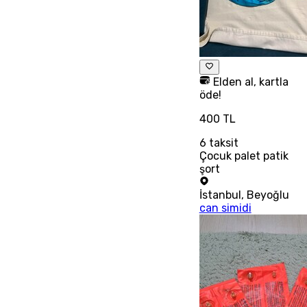
Elden al, kartla
öde!
400 TL
6
taksit
Çocuk palet patik
şort
İstanbul
,
Beyoğlu
can simidi