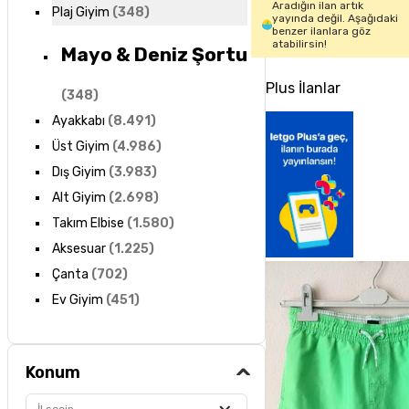
Aradığın ilan artık
Plaj Giyim
(
348
)
yayında değil. Aşağıdaki
benzer ilanlara göz
atabilirsin!
Mayo & Deniz Şortu
Plus İlanlar
(
348
)
Ayakkabı
(
8.491
)
Üst Giyim
(
4.986
)
Dış Giyim
(
3.983
)
Alt Giyim
(
2.698
)
Takım Elbise
(
1.580
)
Aksesuar
(
1.225
)
Çanta
(
702
)
Ev Giyim
(
451
)
Konum