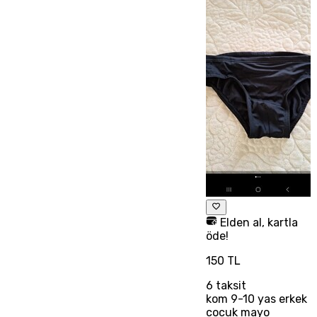
Elden al, kartla
öde!
150 TL
6
taksit
kom 9-10 yas erkek
cocuk mayo