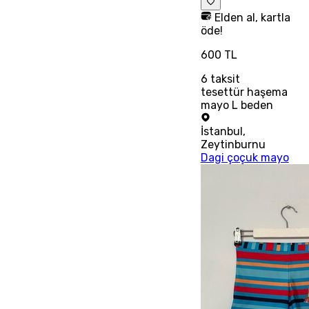
Elden al, kartla
öde!
600 TL
6
taksit
tesettür haşema
mayo L beden
İstanbul
,
Zeytinburnu
Dagi çoçuk mayo