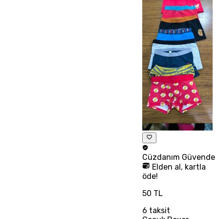
Cüzdanım
Güvende
Elden al, kartla
öde!
50 TL
6
taksit