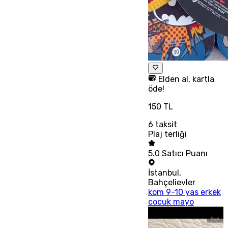
Elden al, kartla
öde!
150 TL
6
taksit
Plaj terliği
5.0
Satıcı Puanı
İstanbul
,
Bahçelievler
kom 9-10 yas erkek
cocuk mayo