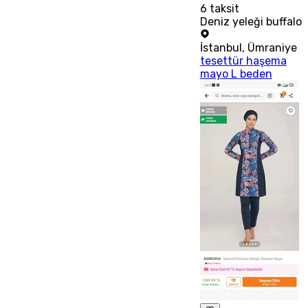
6
taksit
Deniz yeleği buffalo
İstanbul
,
Ümraniye
tesettür haşema
mayo L beden