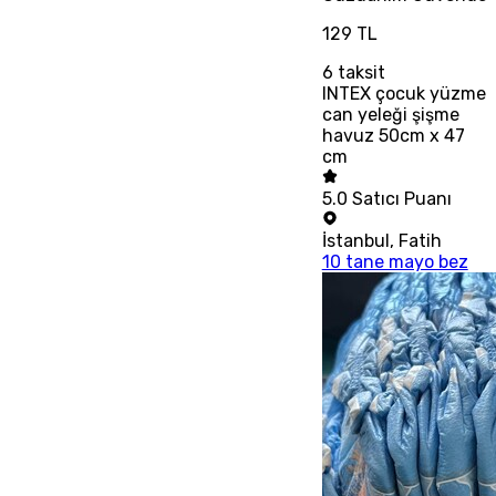
129 TL
6
taksit
INTEX çocuk yüzme
can yeleği şişme
havuz 50cm x 47
cm
5.0
Satıcı Puanı
İstanbul
,
Fatih
10 tane mayo bez