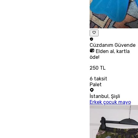
Cüzdanım
Güvende
Elden al, kartla
öde!
250 TL
6
taksit
Palet
İstanbul
,
Şişli
Erkek çocuk mayo