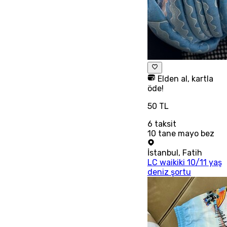
Elden al, kartla
öde!
50 TL
6
taksit
10 tane mayo bez
İstanbul
,
Fatih
LC waikiki 10/11 yaş
deniz şortu