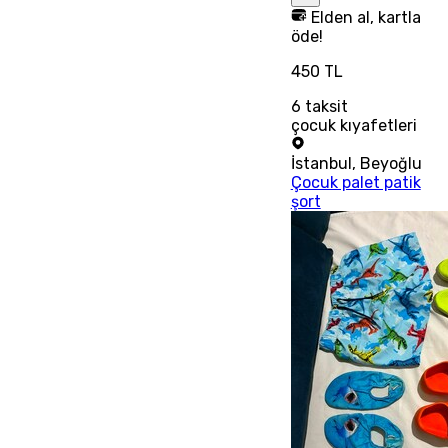
Elden al, kartla
öde!
450 TL
6
taksit
çocuk kıyafetleri
İstanbul
,
Beyoğlu
Çocuk palet patik
şort