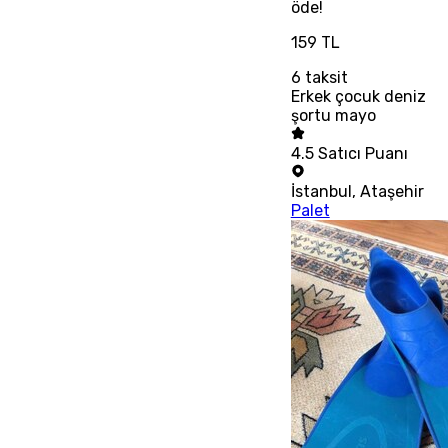
öde!
159 TL
6
taksit
Erkek çocuk deniz
şortu mayo
4.5
Satıcı Puanı
İstanbul
,
Ataşehir
Palet