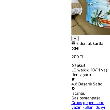
Elden al, kartla
öde!
200 TL
6
taksit
LC waikiki 10/11 yaş
deniz şortu
4.6
Başarılı Satıcı
İstanbul
,
Gaziosmanpaşa
Crocs,geçen sene
yazın kullanıldı, iyi