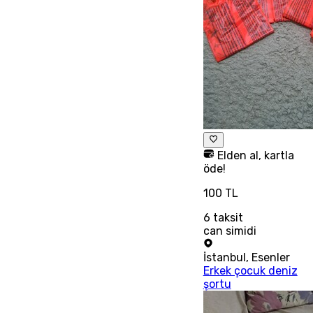
Elden al, kartla
öde!
100 TL
6
taksit
can simidi
İstanbul
,
Esenler
Erkek çocuk deniz
şortu