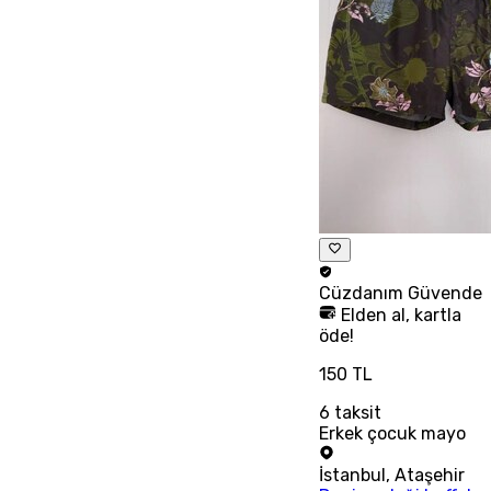
Cüzdanım
Güvende
Elden al, kartla
öde!
150 TL
6
taksit
Erkek çocuk mayo
İstanbul
,
Ataşehir