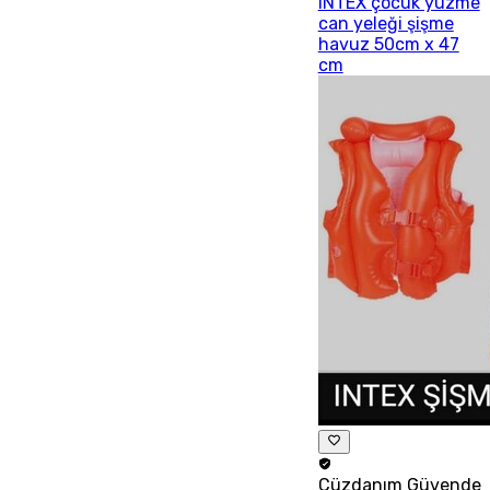
INTEX çocuk yüzme
can yeleği şişme
havuz 50cm x 47
cm
Cüzdanım
Güvende