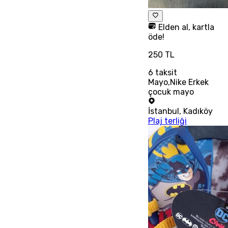
Elden al, kartla
öde!
250 TL
6
taksit
Mayo,Nike Erkek
çocuk mayo
İstanbul
,
Kadıköy
Plaj terliği