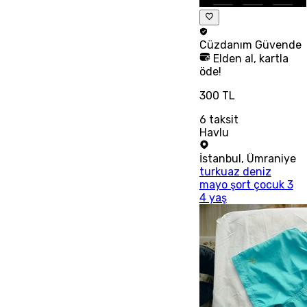
Cüzdanım
Güvende
Elden al, kartla
öde!
300 TL
6
taksit
Havlu
İstanbul
,
Ümraniye
turkuaz deniz
mayo şort çocuk 3
4 yaş