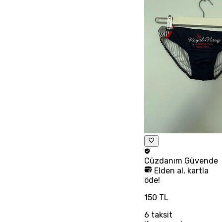
Cüzdanım
Güvende
Elden al, kartla
öde!
150 TL
6
taksit