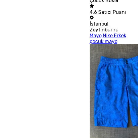
Çocuk Boxer
4.6
Satıcı Puanı
İstanbul
,
Zeytinburnu
Mayo,Nike Erkek
çocuk mayo