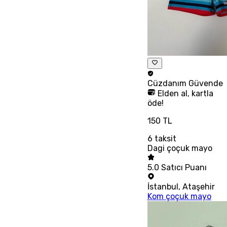
Cüzdanım
Güvende
Elden al, kartla
öde!
150 TL
6
taksit
Dagi çoçuk mayo
5.0
Satıcı Puanı
İstanbul
,
Ataşehir
Kom çoçuk mayo