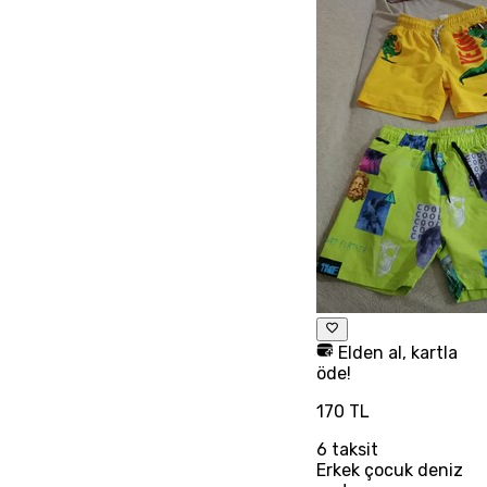
Elden al, kartla
öde!
170 TL
6
taksit
Erkek çocuk deniz