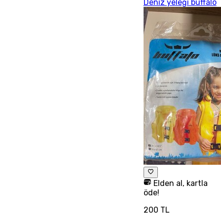
Deniz yeleği buffalo
Elden al, kartla
öde!
200 TL