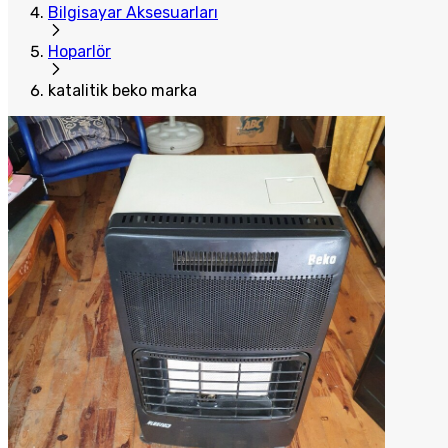
Bilgisayar Aksesuarları
Hoparlör
katalitik beko marka