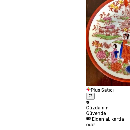
Plus Satıcı
Cüzdanım
Güvende
Elden al, kartla
öde!