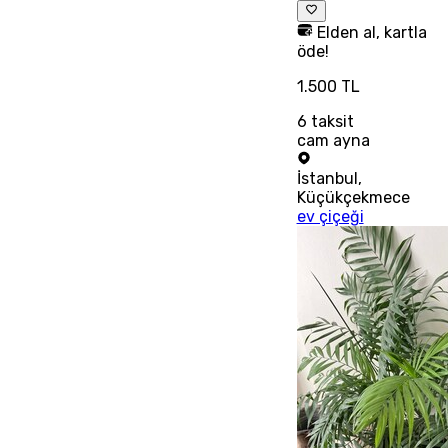
Elden al, kartla
öde!
1.500 TL
6
taksit
cam ayna
İstanbul
,
Küçükçekmece
ev çiçeği