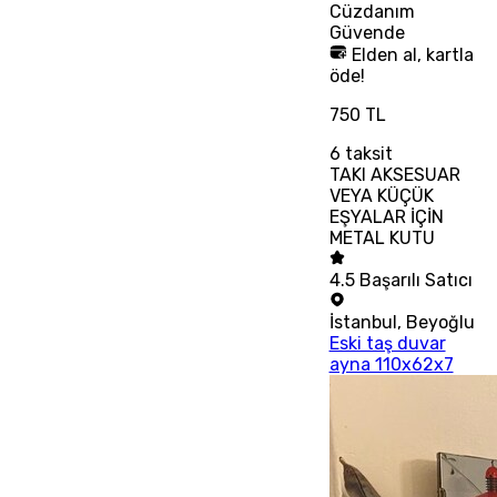
Cüzdanım
Güvende
Elden al, kartla
öde!
750 TL
6
taksit
TAKI AKSESUAR
VEYA KÜÇÜK
EŞYALAR İÇİN
METAL KUTU
4.5
Başarılı Satıcı
İstanbul
,
Beyoğlu
Eski taş duvar
ayna 110x62x7