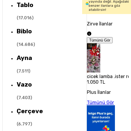
yayında değil. Aşağıdaki
Tablo
benzer ilanlara göz
atabilirsin!
(
17.016
)
Zirve İlanlar
Biblo
Tümünü Gör
(
14.686
)
Ayna
(
7.511
)
cicek lamba .ister r
1.050 TL
Vazo
Plus İlanlar
(
7.403
)
Tümünü Gör
Çerçeve
(
6.797
)