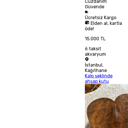
Cüzdanım
Güvende
Ücretsiz
Kargo
Elden al, kartla
öde!
15.000 TL
6
taksit
akvaryum
İstanbul
,
Kağıthane
Kalp şeklinde
ahşap kutu