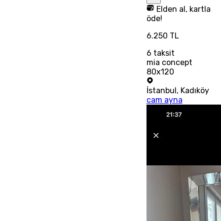
Elden al, kartla
öde!
6.250 TL
6
taksit
mia concept
80x120
İstanbul
,
Kadıköy
cam ayna