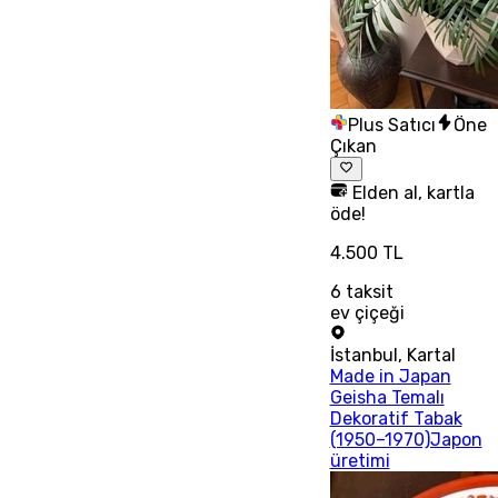
Plus Satıcı
Öne
Çıkan
Elden al, kartla
öde!
4.500 TL
6
taksit
ev çiçeği
İstanbul
,
Kartal
Made in Japan
Geisha Temalı
Dekoratif Tabak
(1950–1970)Japon
üretimi