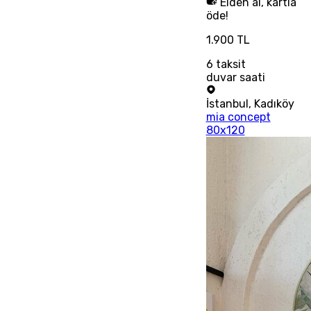
Elden al, kartla
öde!
1.900 TL
6
taksit
duvar saati
İstanbul
,
Kadıköy
mia concept
80x120