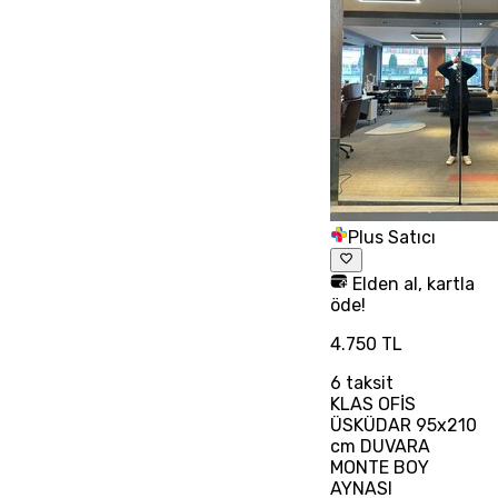
Plus Satıcı
Elden al, kartla
öde!
4.750 TL
6
taksit
KLAS OFİS
ÜSKÜDAR 95x210
cm DUVARA
MONTE BOY
AYNASI