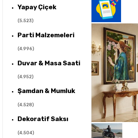
Yapay Çiçek
(
5.523
)
Parti Malzemeleri
(
4.996
)
Duvar & Masa Saati
(
4.952
)
Şamdan & Mumluk
(
4.528
)
Dekoratif Saksı
(
4.504
)