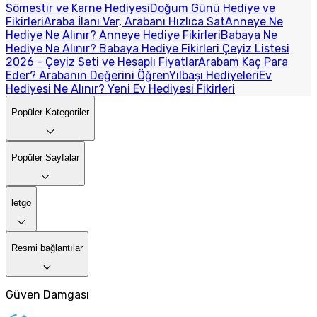
Sömestir ve Karne Hediyesi
Doğum Günü Hediye ve
Fikirleri
Araba İlanı Ver, Arabanı Hızlıca Sat
Anneye Ne
Hediye Ne Alınır? Anneye Hediye Fikirleri
Babaya Ne
Hediye Ne Alınır? Babaya Hediye Fikirleri
Çeyiz Listesi
2026 - Çeyiz Seti ve Hesaplı Fiyatlar
Arabam Kaç Para
Eder? Arabanın Değerini Öğren
Yılbaşı Hediyeleri
Ev
Hediyesi Ne Alınır? Yeni Ev Hediyesi Fikirleri
Popüler Kategoriler
Popüler Sayfalar
letgo
Resmi bağlantılar
Güven Damgası