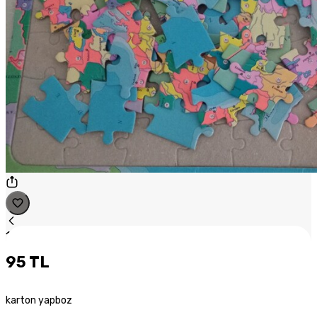
1
/
1
95 TL
karton yapboz