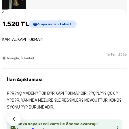
1
/
7
1.520 TL
6
aya varan taksit!
KARTAL KAPI TOKMA?I
16 Tem 2026
Beyoğlu, İstanbul
İlan Açıklaması
P?R?NÇ MADEN? TOK B?R KAPI TOKMA?IDIR. ??Ç?L??? ÇOK ?
Y?D?R. YANINDA MEZURE ?LE RES?MLER? MEVCUTTUR. KOND?
SYONU ?Y? DURUMDADIR.
Banka veya kredi kartı ile ödeme avantajı!