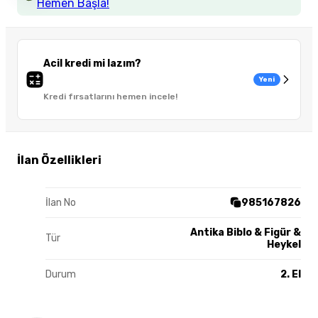
Hemen Başla!
Acil kredi mi lazım?
Yeni
Kredi fırsatlarını hemen incele!
İlan Özellikleri
İlan No
985167826
Antika Biblo & Figür &
Tür
Heykel
Durum
2. El