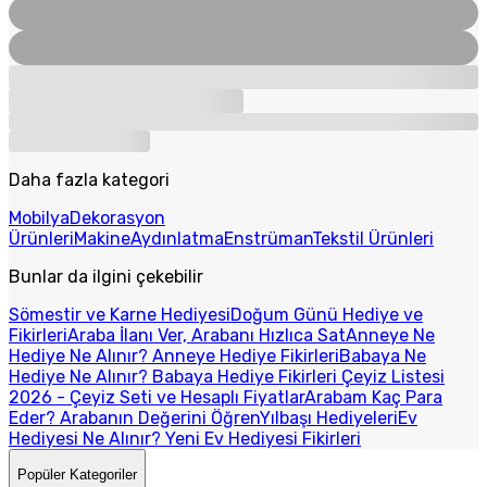
Daha fazla kategori
Mobilya
Dekorasyon
Ürünleri
Makine
Aydınlatma
Enstrüman
Tekstil Ürünleri
Bunlar da ilgini çekebilir
Sömestir ve Karne Hediyesi
Doğum Günü Hediye ve
Fikirleri
Araba İlanı Ver, Arabanı Hızlıca Sat
Anneye Ne
Hediye Ne Alınır? Anneye Hediye Fikirleri
Babaya Ne
Hediye Ne Alınır? Babaya Hediye Fikirleri
Çeyiz Listesi
2026 - Çeyiz Seti ve Hesaplı Fiyatlar
Arabam Kaç Para
Eder? Arabanın Değerini Öğren
Yılbaşı Hediyeleri
Ev
Hediyesi Ne Alınır? Yeni Ev Hediyesi Fikirleri
Popüler Kategoriler